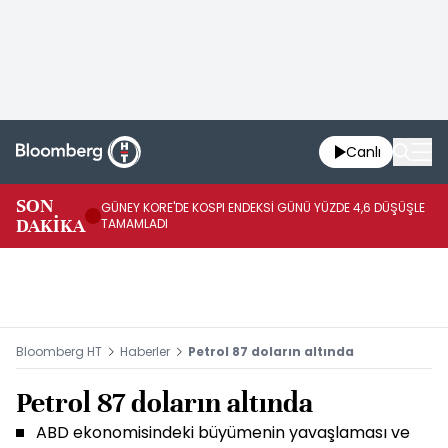
Canlı
JA
SON
GÜNEY KORE'DE KOSPI ENDEKSİ GÜNÜ YÜZDE 4,6 DÜŞÜŞLE
YÜ
DAKİKA
TAMAMLADI
TA
Bloomberg HT
Haberler
Petrol 87 doların altında
Petrol 87 doların altında
ABD ekonomisindeki büyümenin yavaşlaması ve