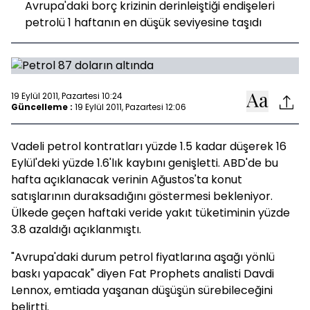
Avrupa'daki borç krizinin derinleiştiği endişeleri
petrolü 1 haftanın en düşük seviyesine taşıdı
19 Eylül 2011, Pazartesi 10:24
Güncelleme :
19 Eylül 2011, Pazartesi 12:06
Vadeli petrol kontratları yüzde 1.5 kadar düşerek 16
Eylül'deki yüzde 1.6'lık kaybını genişletti. ABD'de bu
hafta açıklanacak verinin Ağustos'ta konut
satışlarının duraksadığını göstermesi bekleniyor.
Ülkede geçen haftaki veride yakıt tüketiminin yüzde
3.8 azaldığı açıklanmıştı.
"Avrupa'daki durum petrol fiyatlarına aşağı yönlü
baskı yapacak" diyen Fat Prophets analisti Davdi
Lennox, emtiada yaşanan düşüşün sürebileceğini
belirtti.