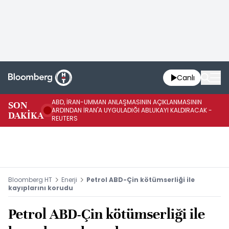
Canlı
ABD, İRAN-UMMAN ANLAŞMASININ AÇIKLANMASININ
AB
SON
ARDINDAN İRAN'A UYGULADIĞI ABLUKAYI KALDIRACAK -
GE
DAKİKA
REUTERS
UY
Bloomberg HT
Enerji
Petrol ABD-Çin kötümserliği ile
kayıplarını korudu
Petrol ABD-Çin kötümserliği ile