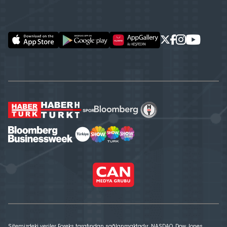
Sitemizdeki veriler Foreks tarafından sağlanmaktadır. NASDAQ, Dow Jones