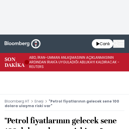
Canlı
ABD, İRAN-UMMAN ANLAŞMASININ AÇIKLANMASININ
AB
SON
ARDINDAN İRAN'A UYGULADIĞI ABLUKAYI KALDIRACAK -
GE
DAKİKA
REUTERS
UY
Bloomberg HT
Enerji
"Petrol fiyatlarının gelecek sene 100
dolara ulaşma riski var"
"Petrol fiyatlarının gelecek sene