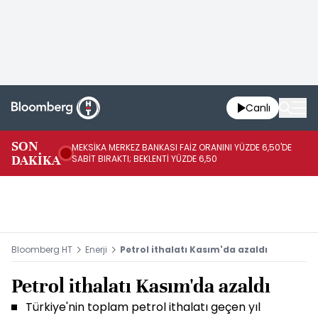
Canlı
SON
MEKSİKA MERKEZ BANKASI FAİZ ORANINI YÜZDE 6,50'DE
OY
DAKİKA
SABİT BIRAKTI; BEKLENTİ YÜZDE 6,50
AÇ
Bloomberg HT
Enerji
Petrol ithalatı Kasım'da azaldı
Petrol ithalatı Kasım'da azaldı
Türkiye'nin toplam petrol ithalatı geçen yıl