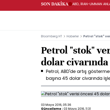
SON DAKİKA
ABD, İRAN-UMMAN ANLA
Bloomberg HT
Haberler
Petrol "stok" ve
Petrol "stok" ve
dolar civarında
Petrol, ABD'de artış göstermes
başına 45 dolar civarında işl
03 Mayıs 2016, 05:36
Güncelleme :
03 Mayıs 2016, 11:31