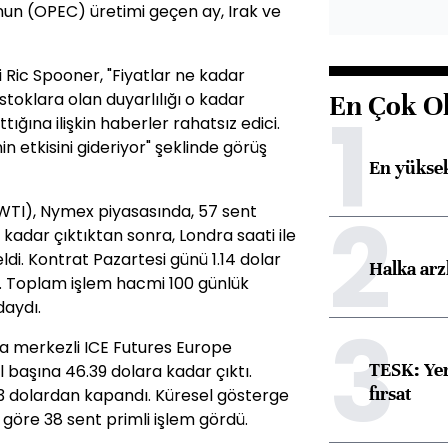
nun (OPEC) üretimi geçen ay, Irak ve
Ric Spooner, "Fiyatlar ne kadar
stoklara olan duyarlılığı o kadar
En Çok O
1
tığına ilişkin haberler rahatsız edici.
 etkisini gideriyor" şeklinde görüş
En yüksek
2
(WTI), Nymex piyasasında, 57 sent
kadar çıktıktan sonra, Londra saati ile
ldi. Kontrat Pazartesi günü 1.14 dolar
Halka arz
. Toplam işlem hacmi 100 günlük
daydı.
3
a merkezli ICE Futures Europe
TESK: Yen
l başına 46.39 dolara kadar çıktı.
fırsat
3 dolardan kapandı. Küresel gösterge
göre 38 sent primli işlem gördü.