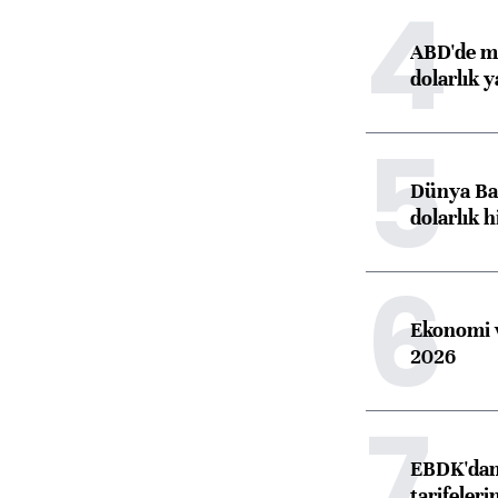
4
ABD'de ma
dolarlık y
5
Dünya Ban
dolarlık h
6
Ekonomi v
2026
7
EBDK'dan 
tarifeleri