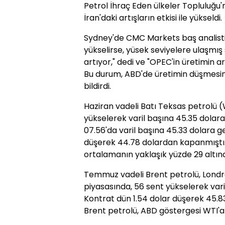
Petrol İhraç Eden ülkeler Topluluğu'
İran'daki artışların etkisi ile yükseldi.
Sydney'de CMC Markets baş analisti 
yükselirse, yüsek seviyelere ulaşmış 
artıyor," dedi ve "OPEC'in üretimin art
Bu durum, ABD'de üretimin düşmesinin
bildirdi.
Haziran vadeli Batı Teksas petrolü 
yükselerek varil başına 45.35 dolara 
07.56'da varil başına 45.33 dolara ge
düşerek 44.78 dolardan kapanmıştı
ortalamanın yaklaşık yüzde 29 altın
Temmuz vadeli Brent petrolü, Londr
piyasasında, 56 sent yükselerek vari
Kontrat dün 1.54 dolar düşerek 45.8
Brent petrolü, ABD göstergesi WTI'a 