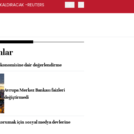
 KALDIRACAK -REUTERS
ABD DIŞİŞLERİ BAKANLIĞI
UYGULANACAK
nlar
 ekonomisine dair değerlendirme
Avrupa Merkez Bankası faizleri
değiştirmedi
korumak için sosyal medya devlerine