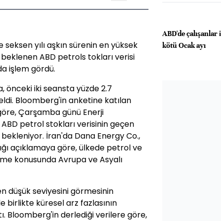
ABD'de çalışanlar 
e seksen yılı aşkın sürenin en yüksek
kötü Ocak ayı
eklenen ABD petrols tokları verisi
da işlem gördü.
, önceki iki seansta yüzde 2.7
eldi. Bloomberg'in anketine katılan
öre, Çarşamba günü Enerji
ABD petrol stokları verisinin geçen
 bekleniyor. İran'da Dana Energy Co.,
ı açıklamaya göre, ülkede petrol ve
erme konusunda Avrupa ve Asyalı
 en düşük seviyesini görmesinin
 birlikte küresel arz fazlasının
ı. Bloomberg'in derlediği verilere göre,