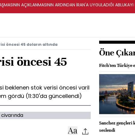
ŞMASININ AÇIKLANMASININ ARDINDAN İRAN'A UYGULADIĞI ABLUKAYI
risi öncesi 45 doların altında
Öne Çıka
risi öncesi 45
Fitch'ten Türkiye
i beklenen stok verisi öncesi varil
em gördü (11:30'da güncellendi)
Sanchez gençleri 
seslendi