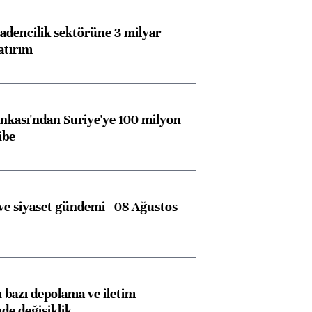
dencilik sektörüne 3 milyar
atırım
kası'ndan Suriye'ye 100 milyon
ibe
e siyaset gündemi - 08 Ağustos
bazı depolama ve iletim
nde değişiklik