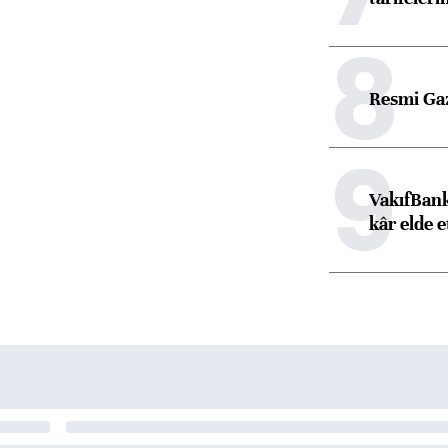
8
Resmi Ga
9
VakıfBank
kâr elde e