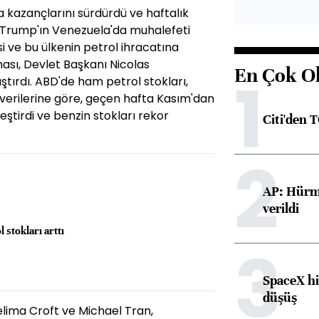
a kazançlarını sürdürdü ve haftalık
d Trump'ın Venezuela'da muhalefeti
 ve bu ülkenin petrol ihracatına
ası, Devlet Başkanı Nicolas
En Çok O
1
ırdı. ABD'de ham petrol stokları,
 verilerine göre, geçen hafta Kasım'dan
eştirdi ve benzin stokları rekor
Citi'den 
2
AP: Hürmü
verildi
 stokları arttı
3
SpaceX hi
düşüş
elima Croft ve Michael Tran,