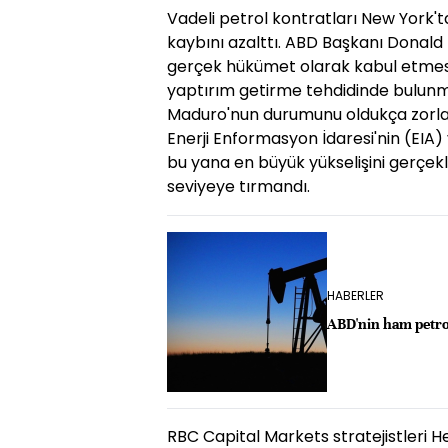
Vadeli petrol kontratları New York't
kaybını azalttı. ABD Başkanı Donal
gerçek hükümet olarak kabul etmesi
yaptırım getirme tehdidinde bulunm
Maduro'nun durumunu oldukça zorlaşt
Enerji Enformasyon İdaresi'nin (EIA)
bu yana en büyük yükselişini gerçekl
seviyeye tırmandı.
HABERLER
ABD'nin ham petrol
RBC Capital Markets stratejistleri H