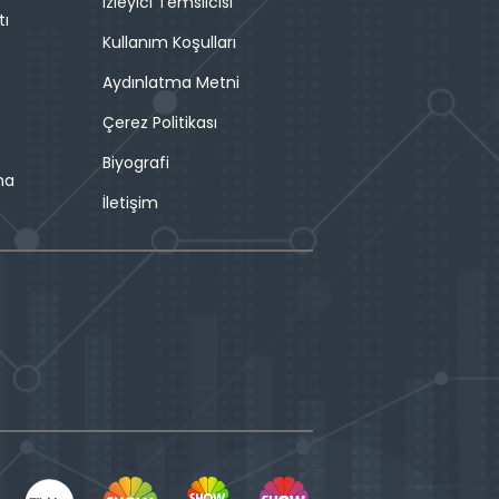
İzleyici Temsilcisi
tı
Kullanım Koşulları
Aydınlatma Metni
Çerez Politikası
Biyografi
ma
İletişim