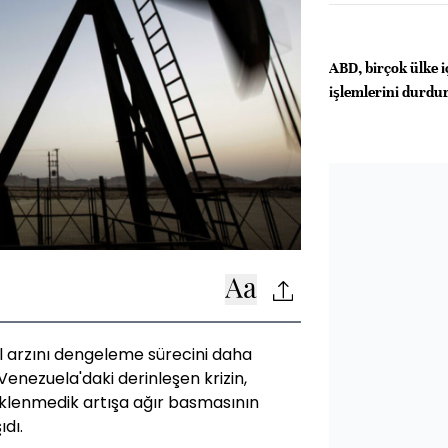
ABD, birçok ülke i
işlemlerini durdu
ol arzını dengeleme sürecini daha
Venezuela'daki derinleşen krizin,
klenmedik artışa ağır basmasının
ıdı.