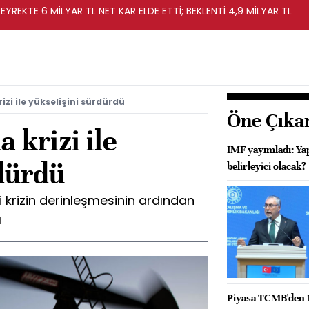
EYREKTE 6 MİLYAR TL NET KAR ELDE ETTİ; BEKLENTİ 4,9 MİLYAR TL
izi ile yükselişini sürdürdü
Öne Çıka
 krizi ile
IMF yayımladı: Ya
rdürdü
belirleyici olacak?
ki krizin derinleşmesinin ardından
ı
Piyasa TCMB'den 1