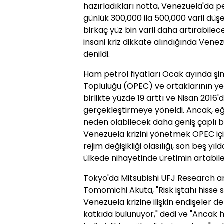
hazırladıkları notta, Venezuela'da 
günlük 300,000 ila 500,000 varil düş
birkaç yüz bin varil daha artırabilec
insani kriz dikkate alındığında Venez
denildi.
Ham petrol fiyatları Ocak ayında şim
Topluluğu (OPEC) ve ortaklarının yen
birlikte yüzde 19 arttı ve Nisan 2016
gerçekleştirmeye yöneldi. Ancak, e
neden olabilecek daha geniş çaplı bi
Venezuela krizini yönetmek OPEC için
rejim değişikliği olasılığı, son beş y
ülkede nihayetinde üretimin artabile
Tokyo'da Mitsubishi UFJ Research a
Tomomichi Akuta, "Risk iştahı hisse se
Venezuela krizine ilişkin endişeler de
katkıda bulunuyor," dedi ve "Ancak ha