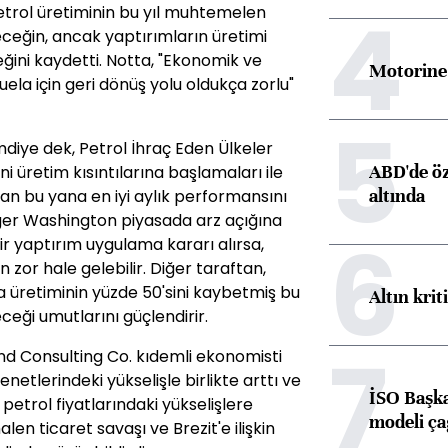
4
petrol üretiminin bu yıl muhtemelen
eceğin, ancak yaptırımların üretimi
eğini kaydetti. Notta, "Ekonomik ve
Motorine 
uela için geri dönüş yolu oldukça zorlu"
5
diye dek, Petrol İhraç Eden Ülkeler
ABD'de öz
i üretim kısıntılarına başlamaları ile
altında
'dan bu yana en iyi aylık performansını
ğer Washington piyasada arz açığına
6
r yaptırım uygulama kararı alırsa,
 zor hale gelebilir. Diğer taraftan,
ılda üretiminin yüzde 50'sini kaybetmiş bu
Altın krit
ceği umutlarını güçlendirir.
7
nd Consulting Co. kıdemli ekonomisti
netlerindeki yükselişle birlikte arttı ve
İSO Başka
 petrol fiyatlarındaki yükselişlere
modeli ça
len ticaret savaşı ve Brezit'e ilişkin