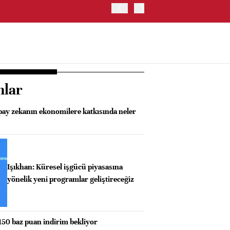
ABD HAZİNE BAKANLIĞI'NIN
nlar
pay zekanın ekonomilere katkısında neler
Işıkhan: Küresel işgücü piyasasına
yönelik yeni programlar geliştireceğiz
50 baz puan indirim bekliyor