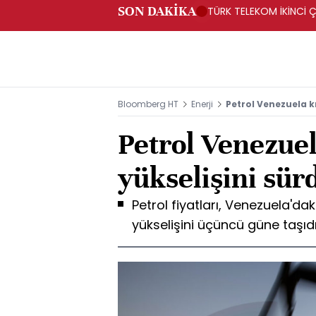
SON DAKİKA
TÜRK TELEKOM İKİNCİ Ç
Bloomberg HT
Enerji
Petrol Venezuela kr
Petrol Venezuela
yükselişini sü
Petrol fiyatları, Venezuela'da
yükselişini üçüncü güne taşıd