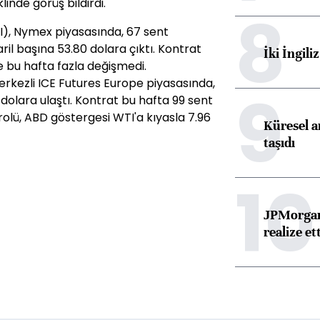
eklinde görüş bildirdi.
8
I), Nymex piyasasında, 67 sent
aril başına 53.80 dolara çıktı. Kontrat
İki İngili
 bu hafta fazla değişmedi.
erkezli ICE Futures Europe piyasasında,
9
 dolara ulaştı. Kontrat bu hafta 99 sent
rolü, ABD göstergesi WTI'a kıyasla 7.96
Küresel ar
taşıdı
10
JPMorgan
realize ett