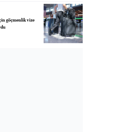
çin göçmenlik vize
rdu