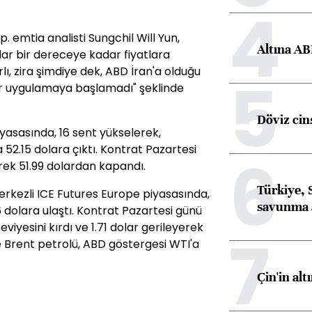
4
 emtia analisti Sungchil Will Yun,
Altına AB
lar bir dereceye kadar fiyatlara
lı, zira şimdiye dek, ABD İran'a olduğu
5
ar uygulamaya başlamadı" şeklinde
Döviz cins
yasasında, 16 sent yükselerek,
na 52.15 dolara çıktı. Kontrat Pazartesi
6
rek 51.99 dolardan kapandı.
Türkiye, 
erkezli ICE Futures Europe piyasasında,
savunma 
6 dolara ulaştı. Kontrat Pazartesi günü
seviyesini kırdı ve 1.71 dolar gerileyerek
7
e Brent petrolü, ABD göstergesi WTI'a
Çin'in alt