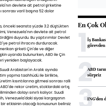
a'nın devlete ait petrol şirketine
sonrası varil başına 52 dolar
En Çok O
ta, önceki seansta yüzde 3.2 düştükten
1
mi, Venezuela'nın devlete ait petrol
irdiğini duyurdu. Bu yaptırımlar Devlet
İş Banka
D'ye petrol ihracını durduracak.
görevden 
erikan şirketi Çin'de ve diğer
kin uyarıda bulunurken, ABD ile Çin
2
eri yeniden başlayacak.
ABD tarım
Suudi Arabistan'ın Aralık ayında
sürpriz
tim yapma taahhüdü ile birlikte,
retim kısıntılarına gitmesi sonrası ralli
3
, ABD'de rekor üretim, stoklardaki artış
liminden dolayı sınırlı kalıyor. Suudi
lih, Venezuela'daki siyasi kargaşanın
ING'den d
bir etkisinin olacağı konusunun belirsiz