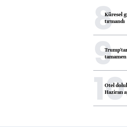
8
Küresel gı
tırmandı
9
Trump'tan
tamamen o
10
Otel dolu
Haziran a