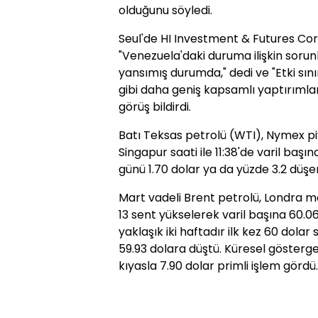
olduğunu söyledi.
Seul'de HI Investment & Futures Corp.
"Venezuela'daki duruma ilişkin sorun
yansımış durumda," dedi ve "Etki sınır
gibi daha geniş kapsamlı yaptırıml
görüş bildirdi.
Batı Teksas petrolü (WTI), Nymex pi
Singapur saati ile 11:38'de varil başı
günü 1.70 dolar ya da yüzde 3.2 düşe
Mart vadeli Brent petrolü, Londra m
13 sent yükselerek varil başına 60.0
yaklaşık iki haftadır ilk kez 60 dolar 
59.93 dolara düştü. Küresel gösterg
kıyasla 7.90 dolar primli işlem gördü.