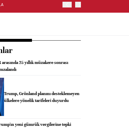
LA
FED/BARKIN: İŞ GÜCÜ PİY
ORTAMDAYIZ
nlar
rasında 25 yıllık müzakere sonrası
imzalandı
Trump, Grönland planını desteklemeyen
ülkelere yönelik tarifeleri duyurdu
rump'ın yeni gümrük vergilerine tepki