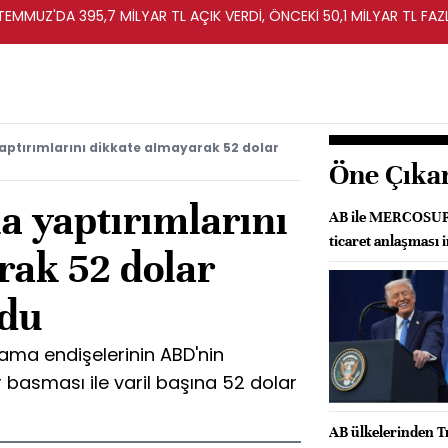
TEMMUZ'DA 395,7 MİLYAR TL AÇIK VERDİ, ÖNCEKİ 50,1 MİLYAR TL FAZ
aptırımlarını dikkate almayarak 52 dolar
Öne Çıka
a yaptırımlarını
AB ile MERCOSUR a
ticaret anlaşması 
rak 52 dolar
ndu
şlama endişelerinin ABD'nin
 basması ile varil başına 52 dolar
AB ülkelerinden T