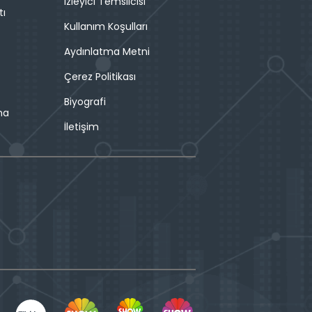
İzleyici Temsilcisi
tı
Kullanım Koşulları
Aydınlatma Metni
Çerez Politikası
Biyografi
ma
İletişim