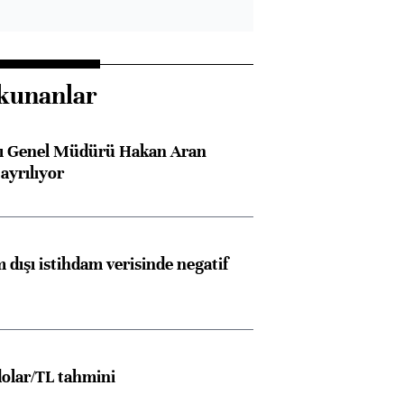
kunanlar
sı Genel Müdürü Hakan Aran
ayrılıyor
 dışı istihdam verisinde negatif
olar/TL tahmini