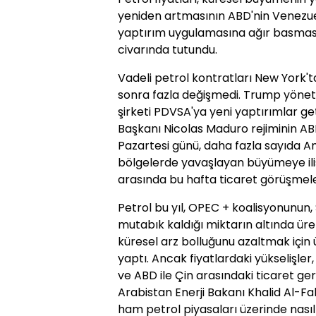
yeniden artmasının ABD'nin Venezuel
yaptırım uygulamasına ağır basması 
civarında tutundu.
Vadeli petrol kontratları New York'
sonra fazla değişmedi. Trump yöneti
şirketi PDVSA'ya yeni yaptırımlar get
Başkanı Nicolas Maduro rejiminin AB
Pazartesi günü, daha fazla sayıda Am
bölgelerde yavaşlayan büyümeye iliş
arasında bu hafta ticaret görüşmel
Petrol bu yıl, OPEC + koalisyonunun, 
mutabık kaldığı miktarın altında üre
küresel arz bolluğunu azaltmak için ü
yaptı. Ancak fiyatlardaki yükselişler
ve ABD ile Çin arasındaki ticaret geri
Arabistan Enerji Bakanı Khalid Al-Fa
ham petrol piyasaları üzerinde nasıl 