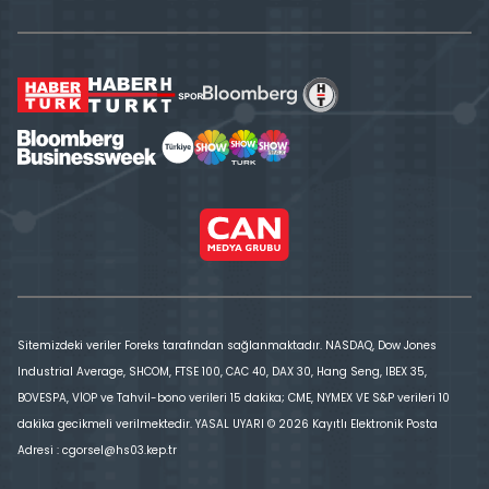
Sitemizdeki veriler Foreks tarafından sağlanmaktadır. NASDAQ, Dow Jones
Industrial Average, SHCOM, FTSE 100, CAC 40, DAX 30, Hang Seng, IBEX 35,
BOVESPA, VİOP ve Tahvil-bono verileri 15 dakika; CME, NYMEX VE S&P verileri 10
dakika gecikmeli verilmektedir. YASAL UYARI © 2026 Kayıtlı Elektronik Posta
Adresi : cgorsel@hs03.kep.tr