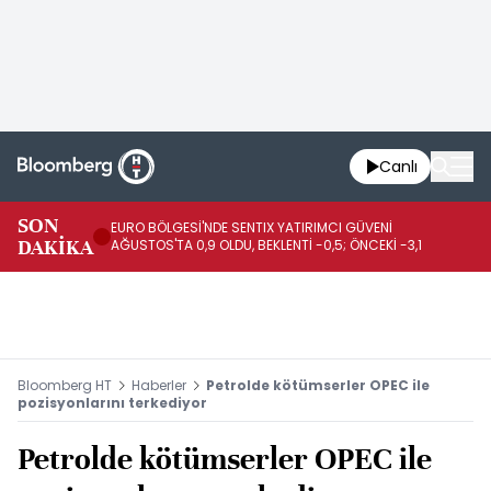
Canlı
SON
EURO BÖLGESİ'NDE SENTIX YATIRIMCI GÜVENİ
İR
DAKİKA
AĞUSTOS'TA 0,9 OLDU, BEKLENTİ -0,5; ÖNCEKİ -3,1
DE
Bloomberg HT
Haberler
Petrolde kötümserler OPEC ile
pozisyonlarını terkediyor
Petrolde kötümserler OPEC ile