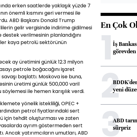
ında erken saatlerde yaklaşık yüzde 7
ın önemli kısmını geri vermesi ile
yordu. ABD Başkanı Donald Trump
En Çok O
erin gelir vergisinde indirime gidilmesi
1
destek verilmesinin planlandığını
ler kaya petrolü sektörünün
İş Banka
görevden 
ecek ay üretimini günlük 12.3 milyon
2
asayı petrole boğacağını işaret
ol savaşı başlattı. Moskova ise buna,
BDDK'den 
esinin üretimi günlük 500,000 varil
yeni düz
söylemesi ile hemen karışılık verdi.
emete yönelik istekliliği, OPEC +
3
dından petrol fiyatlarındaki sert
 için tehdit oluşturması ve zaten
ABD tarım
piyasalarda ayrım göstermeden sert
sürpriz
tı. Ancak yatırımcıların umutları, ABD