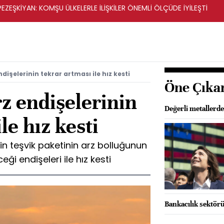
ZEŞKİYAN: KOMŞU ÜLKELERLE İLİŞKİLER ÖNEMLİ ÖLÇÜDE İYİLEŞTİ
ndişelerinin tekrar artması ile hız kesti
Öne Çıka
rz endişelerinin
Değerli metallerd
le hız kesti
'nin teşvik paketinin arz bolluğunun
ği endişeleri ile hız kesti
Bankacılık sektörü