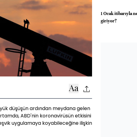
1 Ocak itibarıyla 
giriyor?
 büyük düşüşün ardından meydana gelen
ortamda, ABD'nin koronavirüsün etkisini
eşvik uygulamaya koyabileceğine ilişkin