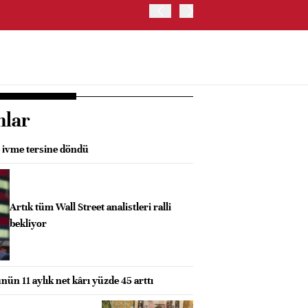
BESSENT: İSTİHDAM VER
nlar
e ivme tersine döndü
Artık tüm Wall Street analistleri ralli
bekliyor
nün 11 aylık net kârı yüzde 45 arttı