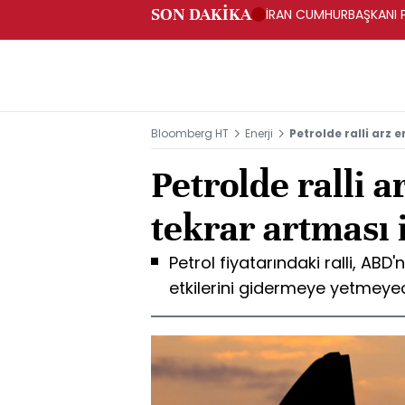
SON DAKİKA
İRAN CUMHURBAŞKANI PE
Bloomberg HT
Enerji
Petrolde ralli arz e
Petrolde ralli a
tekrar artması i
Petrol fiyatarındaki ralli, ABD
etkilerini gidermeye yetmeyece