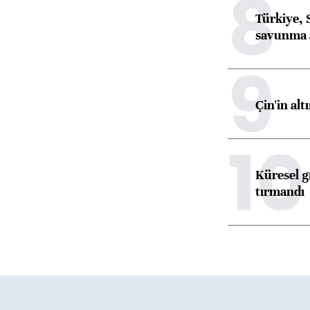
8
Türkiye, 
savunma 
9
Çin'in alt
10
Küresel gı
tırmandı