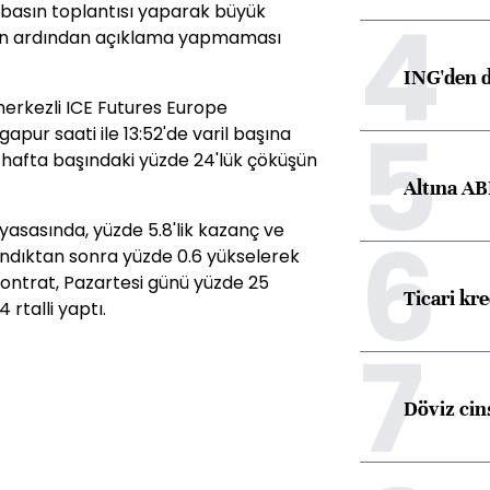
4
i basın toplantısı yaparak büyük
inin ardından açıklama yapmaması
ING'den d
merkezli ICE Futures Europe
5
apur saati ile 13:52'de varil başına
ü, hafta başındaki yüzde 24'lük çöküşün
Altına AB
6
yasasında, yüzde 5.8'lik kazanç ve
andıktan sonra yüzde 0.6 yükselerek
Kontrat, Pazartesi günü yüzde 25
Ticari kr
 rtalli yaptı.
7
Döviz cins