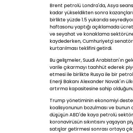
Brent petrolü Londra'da, Asya seans
kadar yükseldikten sonra kazançların
birlikte yüzde 1.5 yukarıda seyredi
haftasonu yaptığı açıklamada ücretlil
ve seyahat ve konaklama sektörüne 
kaydederken, Cumhuriyetçi senatör
kurtarılması teklifini getirdi.
Bu gelişmeler, Suudi Arabistan'ın gel
varile çıkarmayı taahhüt ederek piy
etmesi ile birlikte Rusya ile bir petr
Enerji Bakanı Alexander Novak'ın ülk
artırma kapasitesine sahip olduğunu 
Trump yönetiminin ekonomiyi destekl
koalisyonunun bozulması ve bunun ar
düşüşün ABD'de kaya petrolü sektörü
koronavirüsün sıkıntısını yaşayan 
satışlar getirmesi sonrası ortaya çık