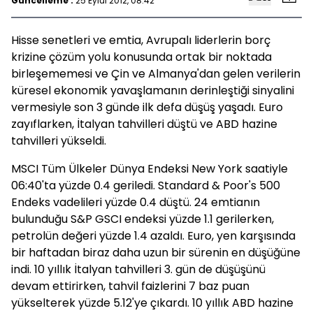
Güncelleme :
25 Eylül 2012, 08:42
Hisse senetleri ve emtia, Avrupalı liderlerin borç
krizine çözüm yolu konusunda ortak bir noktada
birleşememesi ve Çin ve Almanya'dan gelen verilerin
küresel ekonomik yavaşlamanın derinleştiği sinyalini
vermesiyle son 3 günde ilk defa düşüş yaşadı. Euro
zayıflarken, İtalyan tahvilleri düştü ve ABD hazine
tahvilleri yükseldi.
MSCI Tüm Ülkeler Dünya Endeksi New York saatiyle
06:40'ta yüzde 0.4 geriledi. Standard & Poor's 500
Endeks vadelileri yüzde 0.4 düştü. 24 emtianın
bulunduğu S&P GSCI endeksi yüzde 1.1 gerilerken,
petrolün değeri yüzde 1.4 azaldı. Euro, yen karşısında
bir haftadan biraz daha uzun bir sürenin en düşüğüne
indi. 10 yıllık İtalyan tahvilleri 3. gün de düşüşünü
devam ettirirken, tahvil faizlerini 7 baz puan
yükselterek yüzde 5.12'ye çıkardı. 10 yıllık ABD hazine