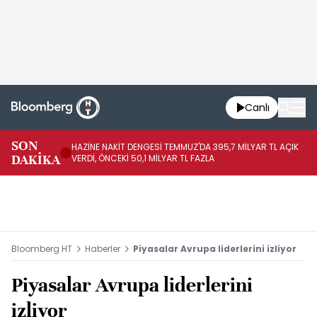
Canlı
SON
HAZİNE NAKİT DENGESİ TEMMUZ'DA 395,7 MİLYAR TL AÇIK
HA
DAKİKA
VERDİ, ÖNCEKİ 50,1 MİLYAR TL FAZLA
TL
Bloomberg HT
Haberler
Piyasalar Avrupa liderlerini izliyor
Piyasalar Avrupa liderlerini
izliyor