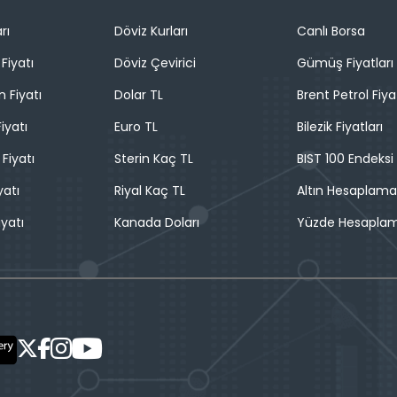
rı
Döviz Kurları
Canlı Borsa
Fiyatı
Döviz Çevirici
Gümüş Fiyatları
n Fiyatı
Dolar TL
Brent Petrol Fiya
iyatı
Euro TL
Bilezik Fiyatları
 Fiyatı
Sterin Kaç TL
BIST 100 Endeksi
yatı
Riyal Kaç TL
Altın Hesaplama
iyatı
Kanada Doları
Yüzde Hesapla