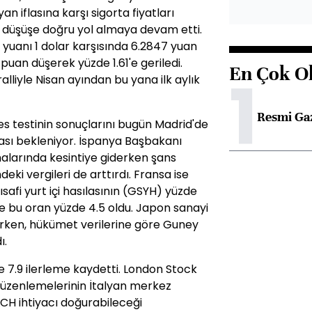
an iflasına karşı sigorta fiyatları
k düşüşe doğru yol almaya devam etti.
 yuanı 1 dolar karşısında 6.2847 yuan
 puan düşerek yüzde 1.61'e geriledi.
En Çok O
1
ralliyle Nisan ayından bu yana ilk aylık
Resmi Ga
es testinin sonuçlarını bugün Madrid'de
ması bekleniyor. İspanya Başbakanı
alarında kesintiye giderken şans
ki vergileri de arttırdı. Fransa ise
afi yurt içi hasılasının (GSYH) yüzde
e bu oran yüzde 4.5 oldu. Japon sanayi
rken, hükümet verilerine göre Guney
ı.
 7.9 ilerleme kaydetti. London Stock
düzenlemelerinin İtalyan merkez
LCH ihtiyacı doğurabileceği