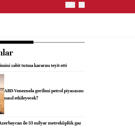
ABD HAZİNE BAKANLIĞI'NIN
nlar
mini sabit tutma kararını teyit etti
ABD-Venezuela gerilimi petrol piyasasını
nasıl etkileyecek?
Azerbaycan ile 33 milyar metreküplük gaz