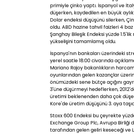
primiyle çinko yaptı. İspanyol ve İtaly
düşerken, kaydedilen en büyük aylı
Dolar endeksi düşüşünü silerken, Çin
oldu. ABD hazine tahvil faizleri 4 baz
Şanghay Bileşik Endeksi yüzde 1.5'lik 
yükselişini tamamlamış oldu.
İspanya'nın bankaları üzerindeki str
yerel saatle 18:00 civarında açıkla
Mariano Rajoy bakanlıkların harcam
oyunlarından gelen kazançlar üzerinde
önümüzdeki sene bütçe açığını gayrıs
3'üne düşürmeyi hedeflerken, 2012'd
üretimi beklenenden daha çok düşe
Kore'de üretim düşüşünü 3. aya taşıd
Stoxx 600 Endeksi bu çeyrekte yüzde
Exchange Group Plc, Avrupa Birliği 
tarafından gelen geliri keseceği ve 