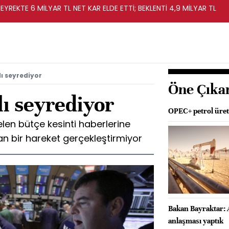
EYREKTE 6 MİLYAR TL NET KAR ELDE ETTİ; BEKLENTİ 4,9 MİLYAR TL
lı seyrediyor
Öne Çıka
lı seyrediyor
OPEC+ petrol üreti
len bütçe kesinti haberlerine
 bir hareket gerçekleştirmiyor
Bakan Bayraktar: 
anlaşması yaptık