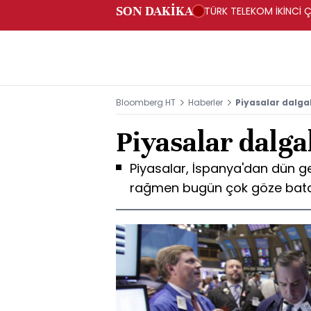
SON DAKİKA
TÜRK TELEKOM İKİNCİ Ç
Bloomberg HT
Haberler
Piyasalar dalga
Piyasalar dalga
Piyasalar, İspanya'dan dün ge
rağmen bugün çok göze batan