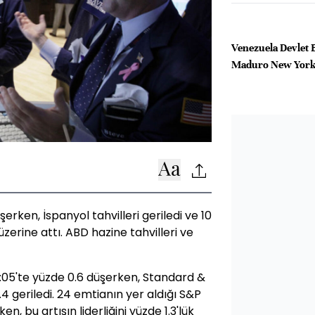
Venezuela Devlet 
Maduro New York
erken, İspanyol tahvilleri geriledi ve 10
n üzerine attı. ABD hazine tahvilleri ve
2:05'te yüzde 0.6 düşerken, Standard &
4 geriledi. 24 emtianın yer aldığı S&P
n, bu artışın liderliğini yüzde 1.3'lük