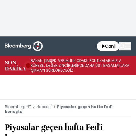
Canlı
BAKAN ŞİMŞEK: VERİMLİLİK ODAKLI POLİTİKALARIMIZLA
BA
SON
KÜRESEL DEĞER ZİNCİRLERİNDE DAHA ÜST BASAMAKLARA
VE
DAKİKA
ÇIKMAYI SÜRDÜRECEĞİZ
DÖ
Bloomberg HT
Haberler
Piyasalar geçen hafta Fed'i
konuştu
Piyasalar geçen hafta Fed'i