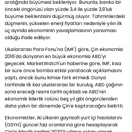
aralığında büyümesi bekleniyor. Bununla, banka bir
önceki öngörüsü olan yüzde 3,4 ile yüzde 3,9'luk
büyüme beklentisini düşürmüş oluyor. Tahminlerdeki
düşmenin, yükselen enerji fiyatları nedeniyle yılın ilk
üç ayında ekonominin yavaşlamasının yansıması
olduğu ifade ediliyor.
Uluslararası Para Fonu'na (IMF) göre, Çin ekonomisi
2016'da dünyanın en büyük ekonomisi ABD'yi
geçecek. MarketWatch'un haberine göre, IMF, kısa
bir süre önce bomba etkisi yaratacak açıklamasını
yaptı, ancak bunu kimse fark etmedi. Dünya
tarihinde ilk kez uluslararası bir kuruluş, ABD çağının
sona ereceği resmi tarihi açıkladı ve ABD'nin
ekonomik liderlik rolünü beş yıl gibi öngörülenden
daha yakın bir dönemde Çin'e kaptıracağını belirtti.
Ekonomistler, iki ülkenin gayrisafi yurt içi hasılalarını
(GSYH) güncel faiz oranlarına göre hesaplayarak
Çin'in liderlik tarihini 2020'li yılların ortası olarak