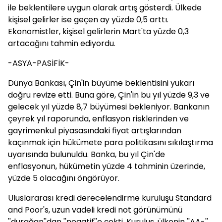
ile beklentilere uygun olarak artış gösterdi. Ülkede
kişisel gelirler ise geçen ay yüzde 0,5 arttı.
Ekonomistler, kişisel gelirlerin Mart'ta yüzde 0,3
artacağını tahmin ediyordu.
-ASYA-PASİFİK-
Dünya Bankası, Çin'in büyüme beklentisini yukarı
doğru revize etti. Buna göre, Çin'in bu yıl yüzde 9,3 ve
gelecek yıl yüzde 8,7 büyümesi bekleniyor. Bankanın
çeyrek yıl raporunda, enflasyon risklerinden ve
gayrimenkul piyasasındaki fiyat artışlarından
kaçınmak için hükümete para politikasını sıkılaştırma
uyarısında bulunuldu. Banka, bu yıl Çin'de
enflasyonun, hükümetin yüzde 4 tahminin üzerinde,
yüzde 5 olacağını öngörüyor.
Uluslararası kredi derecelendirme kuruluşu Standard
and Poor's, uzun vadeli kredi not görünümünü
''durağan''dan ''negatif''e çekti. Kuruluş, ülkenin ''AA-''