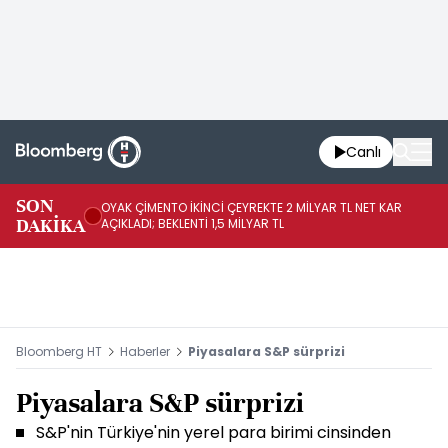
Canlı
İR
SON
OYAK ÇİMENTO İKİNCİ ÇEYREKTE 2 MİLYAR TL NET KAR
YÖ
DAKİKA
AÇIKLADI; BEKLENTİ 1,5 MİLYAR TL
OL
Bloomberg HT
Haberler
Piyasalara S&P sürprizi
Piyasalara S&P sürprizi
S&P'nin Türkiye'nin yerel para birimi cinsinden