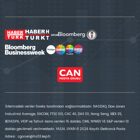
Sitemizdeki veriler Foreks tarafından sağlanmaktadır. NASDAQ, Dow Jones
Industrial Average, SHCOM, FTSE 100, CAC 40, DAX 30, Hang Seng, IBEX 35,
BOVESPA, VİOP ve Tahvil-bono verileri 15 dakika; CME, NYMEX VE S&P verileri 10
dakika gecikmeli verilmektedir. YASAL UYARI © 2026 Kayıtlı Elektronik Posta
Adresi : cgorsel@hs03.kep.tr