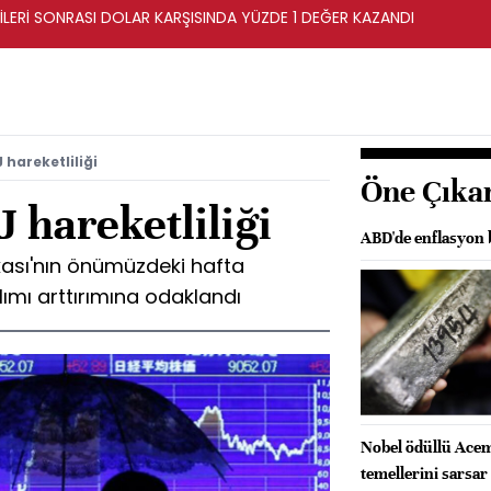
İLERİ SONRASI DOLAR KARŞISINDA YÜZDE 1 DEĞER KAZANDI
 hareketliliği
Öne Çıka
 hareketliliği
ABD'de enflasyon b
ası'nın önümüzdeki hafta
ımı arttırımına odaklandı
Nobel ödüllü Acem
temellerini sarsar