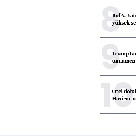
8
BofA: Yatı
yüksek se
9
Trump'tan
tamamen o
10
Otel dolu
Haziran a