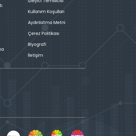
İzleyici Temsilcisi
tı
Kullanım Koşulları
Aydınlatma Metni
Çerez Politikası
Biyografi
ma
İletişim