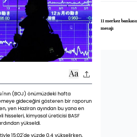
11 merkez bankası
mesajı
sı'nın (BOJ) önümüzdeki hafta
emeye gideceğini gösteren bir raporun
rken, yen Haziran ayından bu yana en
i hisseleri, kimyasal üreticisi BASF
ardından yükseldi.
iyle 15:02'de yüzde 0.4 yükselirken,