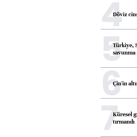
4
Döviz cins
5
Türkiye, 
savunma 
6
Çin'in alt
7
Küresel gı
tırmandı