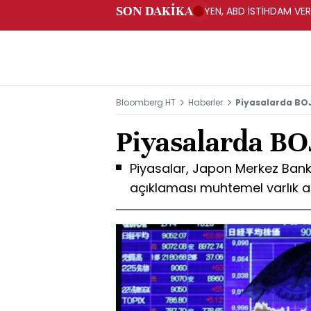
SON DAKİKA
YEN, ABD İSTİHDAM VER
Bloomberg HT
Haberler
Piyasalarda BOJ
Piyasalarda BOJ
Piyasalar, Japon Merkez Bank
açıklaması muhtemel varlık al