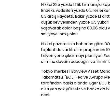
Nikkei 225 yüzde 1.1'lik tırmanışla ka
Endeks vadelileri yüzde 0.2 ilerlerk
0.3 artış kaydetti. Bakır yüzde 1.1 a
düşük seviyesinden yüzde 0.5 yukarı 
yaşayarak dolar başına 80.08 oldu 
seviyeye inmiş oldu.
Nikkei gazetesinin haberine göre BOJ
toplantıda varlık alım programını 10
trilyon yene çıkarmayı planlıyor. Fe
alımına devam edeceğini ve "ılımlı" 
Tokyo merkezli Bayview Asset Manag
Takamatsu, "BOJ, Fed ve Avrupa Mer
tarafından baskı altında. Eğer BO
olsa yen çok yükselir ve banka da b
dedi.