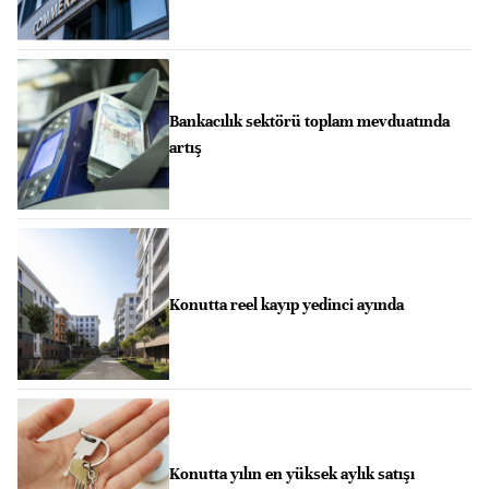
Bankacılık sektörü toplam mevduatında
artış
Konutta reel kayıp yedinci ayında
Konutta yılın en yüksek aylık satışı