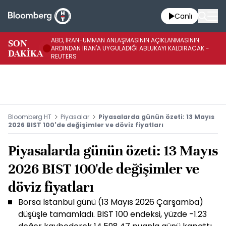
Canlı
ABD, İRAN-UMMAN ANLAŞMASININ AÇIKLANMASININ
AB
SON
ARDINDAN İRAN'A UYGULADIĞI ABLUKAYI KALDIRACAK -
GE
DAKİKA
REUTERS
UY
Bloomberg HT
Piyasalar
Piyasalarda günün özeti: 13 Mayıs
2026 BIST 100'de değişimler ve döviz fiyatları
Piyasalarda günün özeti: 13 Mayıs
2026 BIST 100'de değişimler ve
döviz fiyatları
Borsa İstanbul günü (13 Mayıs 2026 Çarşamba)
düşüşle tamamladı. BIST 100 endeksi, yüzde -1.23