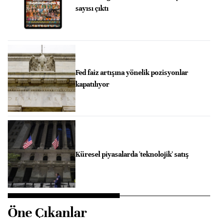
sayısı çıktı
Fed faiz artışına yönelik pozisyonlar
kapatılıyor
Küresel piyasalarda 'teknolojik' satış
Öne Çıkanlar