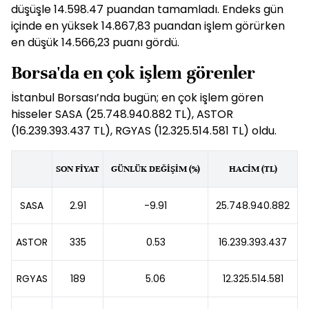
düşüşle 14.598.47 puandan tamamladı. Endeks gün
içinde en yüksek 14.867,83 puandan işlem görürken
en düşük 14.566,23 puanı gördü.
Borsa'da en çok işlem görenler
İstanbul Borsası’nda bugün; en çok işlem gören
hisseler SASA (25.748.940.882 TL), ASTOR
(16.239.393.437 TL), RGYAS (12.325.514.581 TL) oldu.
SON FİYAT
GÜNLÜK DEĞİŞİM (%)
HACİM (TL)
SASA
2.91
-9.91
25.748.940.882
ASTOR
335
0.53
16.239.393.437
RGYAS
189
5.06
12.325.514.581