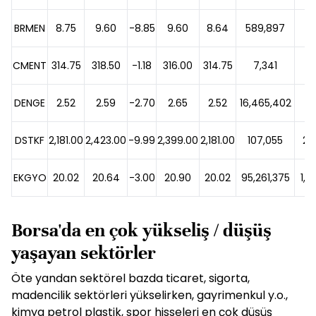
BRMEN
8.75
9.60
-8.85
9.60
8.64
589,897
5
CMENT
314.75
318.50
-1.18
316.00
314.75
7,341
2
DENGE
2.52
2.59
-2.70
2.65
2.52
16,465,402
42
DSTKF
2,181.00
2,423.00
-9.99
2,399.00
2,181.00
107,055
24
EKGYO
20.02
20.64
-3.00
20.90
20.02
95,261,375
1,9
Borsa'da en çok yükseliş / düşüş
yaşayan sektörler
Öte yandan sektörel bazda ticaret, sigorta,
madencilik sektörleri yükselirken, gayrimenkul y.o.,
kimya petrol plastik, spor hisseleri en çok düşüş