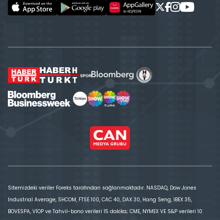
Sitemizdeki veriler Foreks tarafından sağlanmaktadır. NASDAQ, Dow Jones
Industrial Average, SHCOM, FTSE 100, CAC 40, DAX 30, Hang Seng, IBEX 35,
BOVESPA, VİOP ve Tahvil-bono verileri 15 dakika; CME, NYMEX VE S&P verileri 10