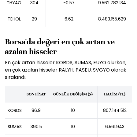
THYAO
304
-0.57
9.562.782.134
TEHOL
29
6.62
8.483.155.629
Borsa'da değeri en çok artan ve
azalan hisseler
En çok artan hisseler KORDS, SUMAS, EUYO olurken,
en çok azalan hisseler RALYH, PASEU, SVGYO olarak
sıralandı.
SON FİYAT
GÜNLÜK DEĞİŞİM (%)
HACİM (TL)
KORDS
86.9
10
807.144.512
SUMAS
390.5
10
6.561.943