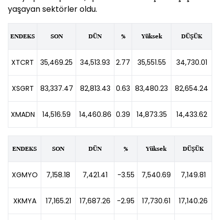
yaşayan sektörler oldu.
ENDEKS
SON
DÜN
%
Yüksek
DÜŞÜK
XTCRT
35,469.25
34,513.93
2.77
35,551.55
34,730.01
XSGRT
83,337.47
82,813.43
0.63
83,480.23
82,654.24
XMADN
14,516.59
14,460.86
0.39
14,873.35
14,433.62
ENDEKS
SON
DÜN
%
Yüksek
DÜŞÜK
XGMYO
7,158.18
7,421.41
-3.55
7,540.69
7,149.81
XKMYA
17,165.21
17,687.26
-2.95
17,730.61
17,140.26