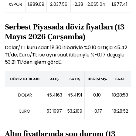
XSPOR
1,989.09
2,037.56
-2.38
2,065.04
1,977.41
Serbest Piyasada döviz fiyatları (13
Mayıs 2026 Çarşamba)
Dolar/TL kuru saat 18:30 itibariyle %0.10 artışla 45.42
TL'de, Euro/TL ise aynı saat itibariyle %-0.17 düşüşle
53.21 TL’den işlem gördü.
DÖVİZ KURLARI
ALIŞ
SATIŞ
DEĞİŞİM%
SAAT
DOLAR
45.4163
45.4191
0.10
18:28:58
EURO
53.1997
53.2109
-0.17
18:28:52
Altın fiyatlarında son durum (13