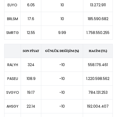
EUYO
6.05
10
13.272.911
BRLSM
17.6
10
185.590.682
SMRTG
12.55
9.99
1.758.550.255
SON FİYAT
GÜNLÜK DEĞİŞİM (%)
HACİM (TL)
RALYH
324
-10
558.176.461
PASEU
108.9
-10
1.220.598.562
SVGYO
19.17
-10
784.131.253
AHSGY
22.14
-10
192.004.407