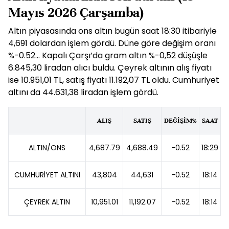
Mayıs 2026 Çarşamba)
Altın piyasasında ons altın bugün saat 18:30 itibariyle
4,691 dolardan işlem gördü. Düne göre değişim oranı
%-0.52... Kapalı Çarşı’da gram altın %-0,52 düşüşle
6.845,30 liradan alıcı buldu. Çeyrek altının alış fiyatı
ise 10.951,01 TL, satış fiyatı 11.192,07 TL oldu. Cumhuriyet
altını da 44.631,38 liradan işlem gördü.
ALIŞ
SATIŞ
DEĞİŞİM%
SAAT
ALTIN/ONS
4,687.79
4,688.49
-0.52
18:29
CUMHURİYET ALTINI
43,804
44,631
-0.52
18:14
ÇEYREK ALTIN
10,951.01
11,192.07
-0.52
18:14