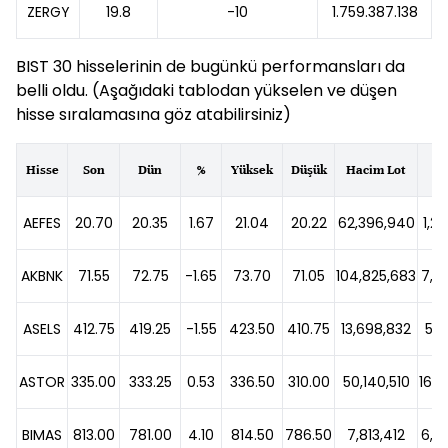
ZERGY
19.8
-10
1.759.387.138
BIST 30 hisselerinin de bugünkü performansları da
belli oldu. (Aşağıdaki tablodan yükselen ve düşen
hisse sıralamasına göz atabilirsiniz)
Hisse
Son
Dün
%
Yüksek
Düşük
Hacim Lot
H
AEFES
20.70
20.35
1.67
21.04
20.22
62,396,940
1,2
AKBNK
71.55
72.75
-1.65
73.70
71.05
104,825,683
7,5
ASELS
412.75
419.25
-1.55
423.50
410.75
13,698,832
5,7
ASTOR
335.00
333.25
0.53
336.50
310.00
50,140,510
16,2
BIMAS
813.00
781.00
4.10
814.50
786.50
7,813,412
6,2