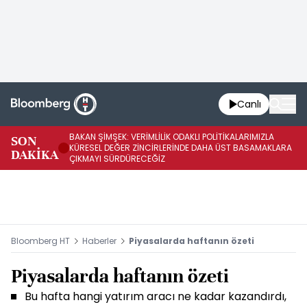
Canlı
BAKAN ŞİMŞEK: VERİMLİLİK ODAKLI POLİTİKALARIMIZLA
BA
SON
KÜRESEL DEĞER ZİNCİRLERİNDE DAHA ÜST BASAMAKLARA
VE
DAKİKA
ÇIKMAYI SÜRDÜRECEĞİZ
DÖ
Bloomberg HT
Haberler
Piyasalarda haftanın özeti
Piyasalarda haftanın özeti
Bu hafta hangi yatırım aracı ne kadar kazandırdı,