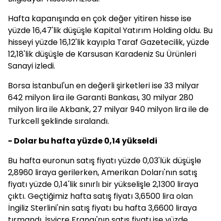
Hafta kapanışında en çok değer yitiren hisse ise
yüzde 16,47'lik düşüşle Kapital Yatırım Holding oldu. Bu
hisseyi yüzde 16,12'lik kayıpla Taraf Gazetecilik, yüzde
12,18'lik düşüşle de Karsusan Karadeniz Su Ürünleri
Sanayi izledi.
Borsa İstanbul'un en değerli şirketleri ise 33 milyar
642 milyon lira ile Garanti Bankası, 30 milyar 280
milyon lira ile Akbank, 27 milyar 940 milyon lira ile de
Turkcell şeklinde sıralandı.
- Dolar bu hafta yüzde 0,14 yükseldi
Bu hafta euronun satış fiyatı yüzde 0,03'lük düşüşle
2,8960 liraya gerilerken, Amerikan Doları'nın satış
fiyatı yüzde 0,14'lik sınırlı bir yükselişle 2,1300 liraya
çıktı. Geçtiğimiz hafta satış fiyatı 3,6500 lira olan
İngiliz Sterlini'nin satış fiyatı bu hafta 3,6600 liraya
tırmandı, İsviçre Frangı'nın satış fiyatı ise yüzde