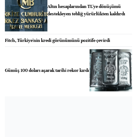
Altın hesaplarından TL'ye dönüşümü
destekleyen tebliğ yürürlükten kaldırdı
Fitch, Türkiye'nin kredi görünümünü pozitife çevirdi
Gümüş 100 doları aşarak tarihi rekor kırdı