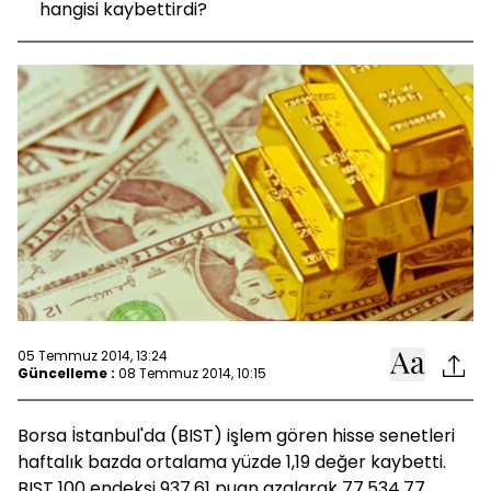
hangisi kaybettirdi?
05 Temmuz 2014, 13:24
Güncelleme :
08 Temmuz 2014, 10:15
Borsa İstanbul'da (BIST) işlem gören hisse senetleri
haftalık bazda ortalama yüzde 1,19 değer kaybetti.
BIST 100 endeksi 937,61 puan azalarak 77.534,77