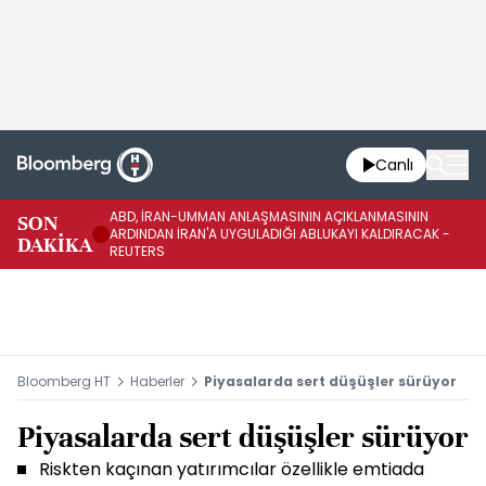
Canlı
ABD, İRAN-UMMAN ANLAŞMASININ AÇIKLANMASININ
AB
SON
ARDINDAN İRAN'A UYGULADIĞI ABLUKAYI KALDIRACAK -
GE
DAKİKA
REUTERS
UY
Bloomberg HT
Haberler
Piyasalarda sert düşüşler sürüyor
Piyasalarda sert düşüşler sürüyor
Riskten kaçınan yatırımcılar özellikle emtiada