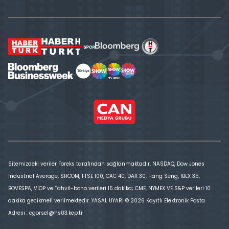
Sitemizdeki veriler Foreks tarafından sağlanmaktadır. NASDAQ, Dow Jones
Industrial Average, SHCOM, FTSE 100, CAC 40, DAX 30, Hang Seng, IBEX 35,
BOVESPA, VİOP ve Tahvil-bono verileri 15 dakika; CME, NYMEX VE S&P verileri 10
dakika gecikmeli verilmektedir. YASAL UYARI © 2026 Kayıtlı Elektronik Posta
Adresi : cgorsel@hs03.kep.tr