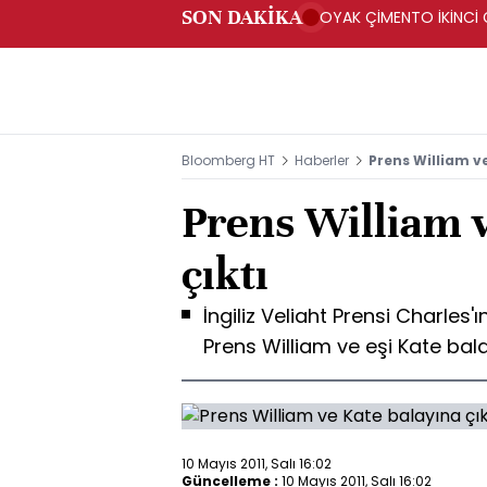
SON DAKİKA
OYAK ÇİMENTO İKİNCİ Ç
Bloomberg HT
Haberler
Prens William ve
Prens William 
çıktı
İngiliz Veliaht Prensi Charles'ın
Prens William ve eşi Kate bala
10 Mayıs 2011, Salı 16:02
Güncelleme :
10 Mayıs 2011, Salı 16:02