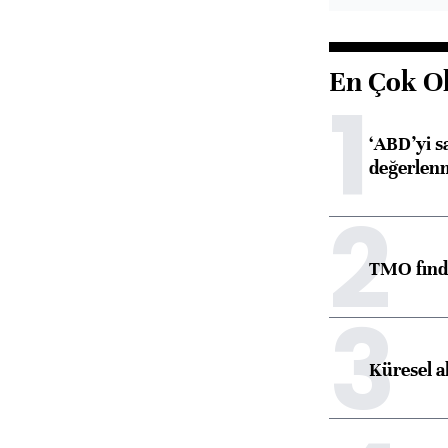
En Çok O
1
‘ABD’yi s
değerlen
2
TMO fındık
3
Küresel a