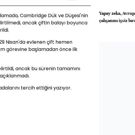
Yapay zeka, Avrup
klamada, Cambridge Dük ve Düşesi'nin
çalışanını işsiz bı
lirtilmedi, ancak çiftin balayı boyunca
ildi.
29 Nisan'da evlenen çift hemen
liam görevine başlamadan önce ilk
belirtildi, ancak bu sürenin tamamını
 açıklanmadı.
 adalarını tercih ettiğini yazıyor.