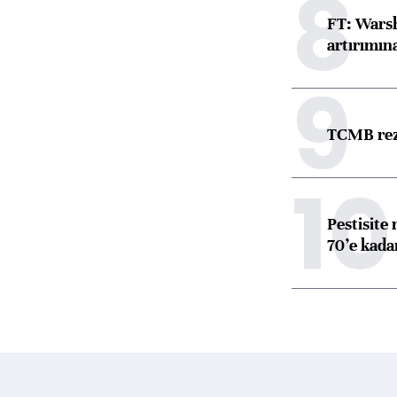
8
FT: Warsh
artırımın
9
TCMB reze
10
Pestisite
70’e kadar