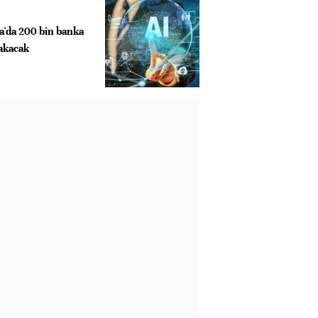
a'da 200 bin banka
rakacak