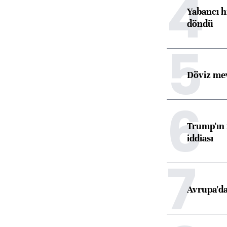
4
Yabancı h
döndü
5
Döviz mev
6
Trump'ın 
iddiası
7
Avrupa'da