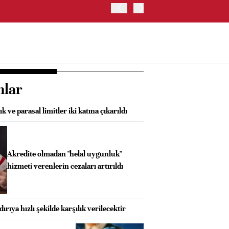
İRAN VE UMMAN, HÜRMÜZ 
OLUŞTURMAYI PLANLIYOR
nlar
k ve parasal limitler iki katına çıkarıldı
Akredite olmadan "helal uygunluk"
hizmeti verenlerin cezaları artırıldı
dırıya hızlı şekilde karşılık verilecektir