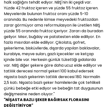
halk sağlığını tehdit ediyor. NBŞ'nin iki çeşidi var.
Yüzde 42 fruktoz içeren ve yüzde 55 fruktoz içeren.
Meyvelerde bulunan fruktoz oranı yüzde 5-10
oranında. Bu nedenle kimse meyvedeki fruktozdan
zarar görmüyor ama reformulasyon ile üretilen NBŞ
yüzde 55 oranında fruktoz içeriyor. Zararı da buradan
geliyor. Mısır, buğday ve patatesten elde ediliyor. En
fazla mısırdan elde ediliyor. Çikolata, gofret,
şekerleme, bisküvilerde, dışarda yapılan baklavalar,
kurabiye, meyve suları, gazlı içecekler ve ketçap
içinde bile var. Herkesin günlük tükettiği gıdalarda
var. NBŞ diğer şekere göre daha ucuz elde ediliyor ve
tatlılık derecesi normal şekeri 100 kabul edersek
nişasta bazlı şekerinin tatlılık derecesi 180. Normalin
2,5 katı. Nişasta bazlı şeker hamilelerde çok tehlikeli
çünkü bebeğe etki ediyor ve bebeğin tat duygusunun
değişmesine neden oluyor."
"NİŞASTA BAZLI ŞEKER BAĞIRSAK FLORASINI
DEĞİŞTİRİYOR"