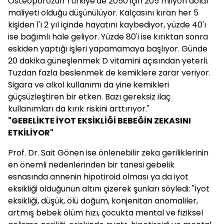
Osteoporozun Türkiye'de 2050 için 205 milyon dolar
maliyeti olduğu düşünülüyor. Kalçasını kıran her 5
kişiden 1'i 2 yıl içinde hayatını kaybediyor, yüzde 40'ı
ise bağımlı hale geliyor. Yüzde 80'i ise kırıktan sonra
eskiden yaptığı işleri yapamamaya başlıyor. Günde
20 dakika güneşlenmek D vitamini açısından yeterli.
Tuzdan fazla beslenmek de kemiklere zarar veriyor.
Sigara ve alkol kullanımı da yine kemikleri
güçsüzleştiren bir etken. Bazı gereksiz ilaç
kullanımları da kırık riskini arttırıyor."
"GEBELİKTE İYOT EKSİKLİĞİ BEBEĞİN ZEKASINI
ETKİLİYOR"
Prof. Dr. Sait Gönen ise önlenebilir zeka geriliklerinin
en önemli nedenlerinden bir tanesi gebelik
esnasında annenin hipotiroid olması ya da iyot
eksikliği olduğunun altını çizerek şunları söyledi: "İyot
eksikliği, düşük, ölü doğum, konjenitan anomaliler,
artmış bebek ölüm hızı, çocukta mental ve fiziksel