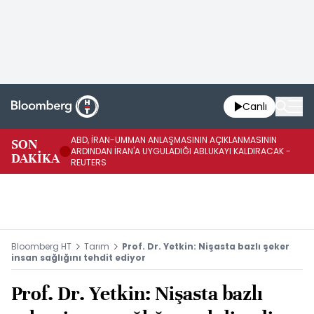
Canlı
ABD, İRAN-UMMAN ANLAŞMASININ AÇIKLANMASININ
AB
SON
ARDINDAN İRAN'A UYGULADIĞI ABLUKAYI KALDIRACAK -
GE
DAKİKA
REUTERS
UY
Bloomberg HT
Tarım
Prof. Dr. Yetkin: Nişasta bazlı şeker
insan sağlığını tehdit ediyor
Prof. Dr. Yetkin: Nişasta bazlı