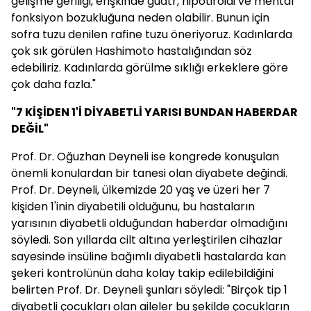
gelişme geriliği, erişkinde guatr, hipotiroidi ve mental
fonksiyon bozukluğuna neden olabilir. Bunun için
sofra tuzu denilen rafine tuzu öneriyoruz. Kadınlarda
çok sık görülen Hashimoto hastalığından söz
edebiliriz. Kadınlarda görülme sıklığı erkeklere göre
çok daha fazla."
"7 KİŞİDEN 1'İ DİYABETLİ YARISI BUNDAN HABERDAR
DEĞİL"
Prof. Dr. Oğuzhan Deyneli ise kongrede konuşulan
önemli konulardan bir tanesi olan diyabete değindi.
Prof. Dr. Deyneli, ülkemizde 20 yaş ve üzeri her 7
kişiden 1'inin diyabetili olduğunu, bu hastaların
yarısının diyabetli olduğundan haberdar olmadığını
söyledi. Son yıllarda cilt altına yerleştirilen cihazlar
sayesinde insüline bağımlı diyabetli hastalarda kan
şekeri kontrolünün daha kolay takip edilebildiğini
belirten Prof. Dr. Deyneli şunları söyledi: "Birçok tip 1
diyabetli çocukları olan aileler bu şekilde çocukların