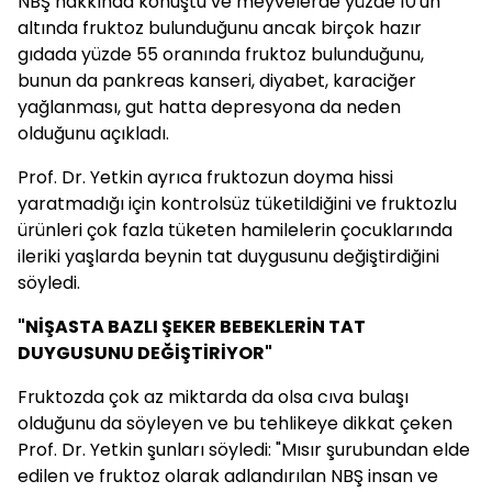
NBŞ hakkında konuştu ve meyvelerde yüzde 10'un
altında fruktoz bulunduğunu ancak birçok hazır
gıdada yüzde 55 oranında fruktoz bulunduğunu,
bunun da pankreas kanseri, diyabet, karaciğer
yağlanması, gut hatta depresyona da neden
olduğunu açıkladı.
Prof. Dr. Yetkin ayrıca fruktozun doyma hissi
yaratmadığı için kontrolsüz tüketildiğini ve fruktozlu
ürünleri çok fazla tüketen hamilelerin çocuklarında
ileriki yaşlarda beynin tat duygusunu değiştirdiğini
söyledi.
"NİŞASTA BAZLI ŞEKER BEBEKLERİN TAT
DUYGUSUNU DEĞİŞTİRİYOR"
Fruktozda çok az miktarda da olsa cıva bulaşı
olduğunu da söyleyen ve bu tehlikeye dikkat çeken
Prof. Dr. Yetkin şunları söyledi: "Mısır şurubundan elde
edilen ve fruktoz olarak adlandırılan NBŞ insan ve