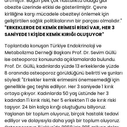
artmıştır. Bugün pek çok hastalıkta olduğu gibi
obezite üzerinde etkisi de gösterilmiştir. Çevre
kirliliğine karşı mücadele obeziteyi önlemek için
geliştirtilen sağlık politikalarının bir parçası olmalıdır."
"ERKEKLERDE DE KEMİK ERİMESİ RİSKİ VAR, HER 3
SANİYEDE 1 KİŞİDE KEMİK KIRIĞI OLUŞUYOR"
Toplantıda konuşan Türkiye Endokrinoloji ve
Metabolizma Derneği Başkanı Prof. Dr. Sevim Güllü
ise osteoporoz konusunda açıklamalarda bulundu.
Prof. Dr. Güllü, kadınlarda yüzde 13 erkeklerde yüzde
8 oranında osteoporoz görüldüğünü belirtti ve şunları
söyledi: "Erkekler kemik erimesini önemsemediği için
genellikle geç teşhis ediliyor. Her 3 saniyede 1 kırık
ortaya çıkıyor. Kadınlarda 50 yaş üstünde her 3
kadından 1'i kırık riski, her 5 erkekten 1'i de kırık riski
taşıyor. 24 bin kalça kırığı oluştuğunu biliyoruz.
Yaşlanan bir toplum oluyoruz, birçok hastalık tedavi
ediliyor ve dolayısıyla daha yaşlı bir toplum oluyoruz.