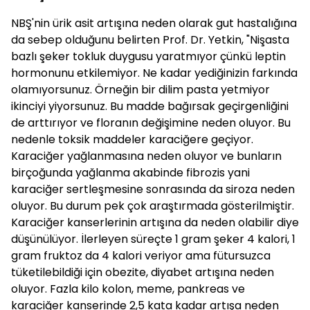
NBŞ'nin ürik asit artışına neden olarak gut hastalığına
da sebep olduğunu belirten Prof. Dr. Yetkin, "Nişasta
bazlı şeker tokluk duygusu yaratmıyor çünkü leptin
hormonunu etkilemiyor. Ne kadar yediğinizin farkında
olamıyorsunuz. Örneğin bir dilim pasta yetmiyor
ikinciyi yiyorsunuz. Bu madde bağırsak geçirgenliğini
de arttırıyor ve floranın değişimine neden oluyor. Bu
nedenle toksik maddeler karaciğere geçiyor.
Karaciğer yağlanmasına neden oluyor ve bunların
birçoğunda yağlanma akabinde fibrozis yani
karaciğer sertleşmesine sonrasında da siroza neden
oluyor. Bu durum pek çok araştırmada gösterilmiştir.
Karaciğer kanserlerinin artışına da neden olabilir diye
düşünülüyor. İlerleyen süreçte 1 gram şeker 4 kalori, 1
gram fruktoz da 4 kalori veriyor ama fütursuzca
tüketilebildiği için obezite, diyabet artışına neden
oluyor. Fazla kilo kolon, meme, pankreas ve
karaciğer kanserinde 2,5 kata kadar artışa neden