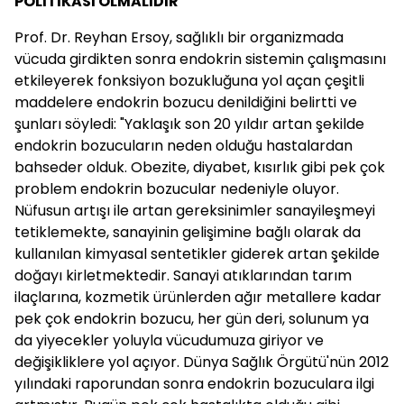
POLİTİKASI OLMALIDIR"
Prof. Dr. Reyhan Ersoy, sağlıklı bir organizmada
vücuda girdikten sonra endokrin sistemin çalışmasını
etkileyerek fonksiyon bozukluğuna yol açan çeşitli
maddelere endokrin bozucu denildiğini belirtti ve
şunları söyledi: "Yaklaşık son 20 yıldır artan şekilde
endokrin bozucuların neden olduğu hastalardan
bahseder olduk. Obezite, diyabet, kısırlık gibi pek çok
problem endokrin bozucular nedeniyle oluyor.
Nüfusun artışı ile artan gereksinimler sanayileşmeyi
tetiklemekte, sanayinin gelişimine bağlı olarak da
kullanılan kimyasal sentetikler giderek artan şekilde
doğayı kirletmektedir. Sanayi atıklarından tarım
ilaçlarına, kozmetik ürünlerden ağır metallere kadar
pek çok endokrin bozucu, her gün deri, solunum ya
da yiyecekler yoluyla vücudumuza giriyor ve
değişikliklere yol açıyor. Dünya Sağlık Örgütü'nün 2012
yılındaki raporundan sonra endokrin bozuculara ilgi