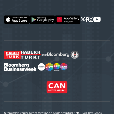
Sitemizdeki veriler Foreks tarafından sağlanmaktadır. NASDAQ, Dow Jones