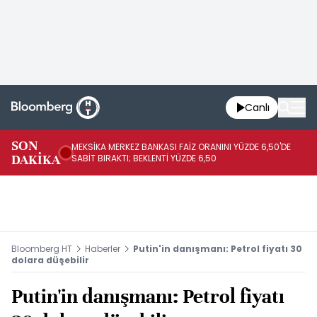
Canlı
SON
MEKSİKA MERKEZ BANKASI FAİZ ORANINI YÜZDE 6,50'DE
OY
DAKİKA
SABİT BIRAKTI; BEKLENTİ YÜZDE 6,50
AÇ
Bloomberg HT
Haberler
Putin'in danışmanı: Petrol fiyatı 30
dolara düşebilir
Putin'in danışmanı: Petrol fiyatı