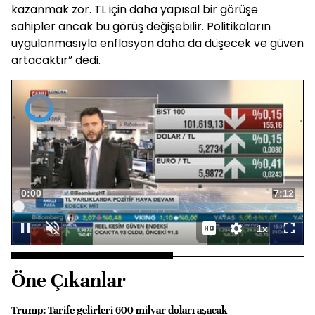
kazanmak zor. TL için daha yapısal bir görüşe
sahipler ancak bu görüş değişebilir. Politikaların
uygulanmasıyla enflasyon daha da düşecek ve güven
artacaktır” dedi.
Video
Oynatıcısı
yükleniyor.
Süre
0:00
Toplam
7:12
Yüklendi
:
0%
Süre
1x
Duraklat
Sesi
Oynatma
Tam
Aç
Hızı
Ekra
Öne Çıkanlar
Trump: Tarife gelirleri 600 milyar doları aşacak