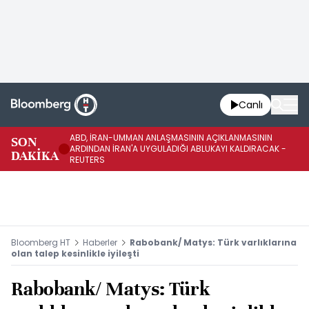
Canlı
ABD, İRAN-UMMAN ANLAŞMASININ AÇIKLANMASININ
AB
SON
ARDINDAN İRAN'A UYGULADIĞI ABLUKAYI KALDIRACAK -
GE
DAKİKA
REUTERS
UY
Bloomberg HT
Haberler
Rabobank/ Matys: Türk varlıklarına
olan talep kesinlikle iyileşti
Rabobank/ Matys: Türk