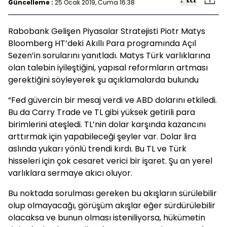
Güncelleme :
25 Ocak 2019, Cuma 16:38
Rabobank Gelişen Piyasalar Stratejisti Piotr Matys
Bloomberg HT’deki Akıllı Para programında Açıl
Sezen’in sorularını yanıtladı. Matys Türk varlıklarına
olan talebin iyileştiğini, yapısal reformların artması
gerektiğini söyleyerek şu açıklamalarda bulundu
“Fed güvercin bir mesaj verdi ve ABD dolarını etkiledi.
Bu da Carry Trade ve TL gibi yüksek getirili para
birimlerini ateşledi. TL’nin dolar karşında kazancını
arttırmak için yapabileceği şeyler var. Dolar lira
aslında yukarı yönlü trendi kırdı. Bu TL ve Türk
hisseleri için çok cesaret verici bir işaret. Şu an yerel
varlıklara sermaye akıcı oluyor.
Bu noktada sorulması gereken bu akışların sürülebilir
olup olmayacağı, görüşüm akışlar eğer sürdürülebilir
olacaksa ve bunun olması isteniliyorsa, hükümetin