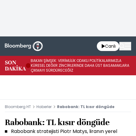
Canlı
BAKAN ŞİMŞEK: VERİMLİLİK ODAKLI POLİTİKALARIMIZLA
BA
SON
KÜRESEL DEĞER ZİNCİRLERİNDE DAHA ÜST BASAMAKLARA
VE
DAKİKA
ÇIKMAYI SÜRDÜRECEĞİZ
DÖ
Bloomberg HT
Haberler
Rabobank: TL kısır döngüde
Rabobank: TL kısır döngüde
Rabobank stratejisti Piotr Matys, liranın yerel