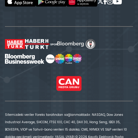
Sitemizdeki veriler Foreks tarafından sağlanmaktadır. NASDAQ, Dow Jones
Industrial Average, SHCOM, FTSE 100, CAC 40, DAX 30, Hang Seng, IBEX 35,
BOVESPA, VİOP ve Tahvil-bono verileri 15 dakika; CME, NYMEX VE S&P verileri 10
dakika gecikmeli verilmektedir. YASAL UYARI © 2026 Kayıtlı Elektronik Posta