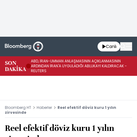
Canlı
ABD, İRAN-UMMAN ANLAŞMASININ AÇIKLANMASININ
AB
SON
ARDINDAN İRAN'A UYGULADIĞI ABLUKAYI KALDIRACAK -
GE
DAKİKA
REUTERS
UY
Bloomberg HT
Haberler
Reel efektif döviz kuru 1 yılın
zirvesinde
Reel efektif döviz kuru 1 yılın