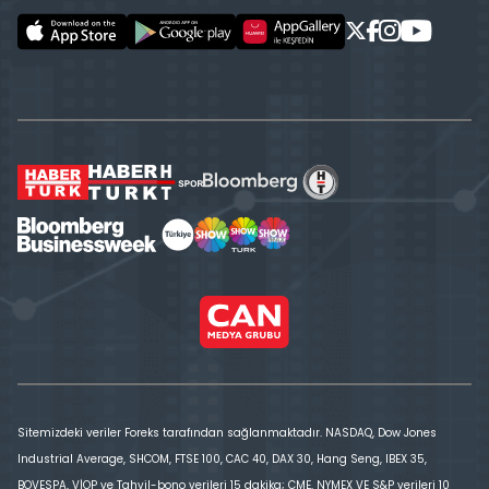
Sitemizdeki veriler Foreks tarafından sağlanmaktadır. NASDAQ, Dow Jones
Industrial Average, SHCOM, FTSE 100, CAC 40, DAX 30, Hang Seng, IBEX 35,
BOVESPA, VİOP ve Tahvil-bono verileri 15 dakika; CME, NYMEX VE S&P verileri 10