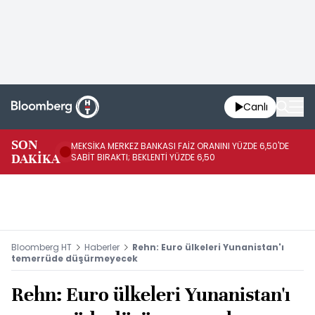
Canlı
SON
MEKSİKA MERKEZ BANKASI FAİZ ORANINI YÜZDE 6,50'DE
OY
DAKİKA
SABİT BIRAKTI; BEKLENTİ YÜZDE 6,50
AÇ
Bloomberg HT
Haberler
Rehn: Euro ülkeleri Yunanistan'ı
temerrüde düşürmeyecek
Rehn: Euro ülkeleri Yunanistan'ı