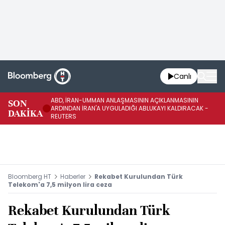
Canlı
ABD, İRAN-UMMAN ANLAŞMASININ AÇIKLANMASININ
AB
SON
ARDINDAN İRAN'A UYGULADIĞI ABLUKAYI KALDIRACAK -
GE
DAKİKA
REUTERS
UY
Bloomberg HT
Haberler
Rekabet Kurulundan Türk
Telekom'a 7,5 milyon lira ceza
Rekabet Kurulundan Türk