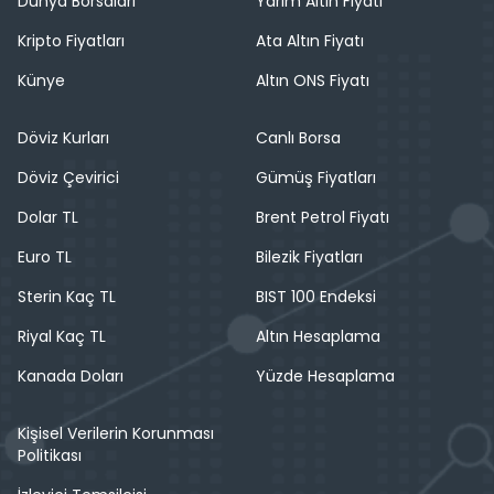
Dünya Borsaları
Yarım Altın Fiyatı
Kripto Fiyatları
Ata Altın Fiyatı
Künye
Altın ONS Fiyatı
Döviz Kurları
Canlı Borsa
Döviz Çevirici
Gümüş Fiyatları
Dolar TL
Brent Petrol Fiyatı
Euro TL
Bilezik Fiyatları
Sterin Kaç TL
BIST 100 Endeksi
Riyal Kaç TL
Altın Hesaplama
Kanada Doları
Yüzde Hesaplama
Kişisel Verilerin Korunması
Politikası