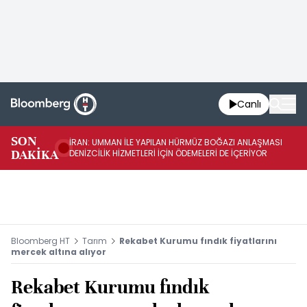
Canlı
SON
İRAN: UMMAN İLE YAPILAN HÜRMÜZ BOĞAZI ANLAŞMASI
İR
DAKİKA
DENİZCİLİK HİZMETLERİ İÇİN ÖDEMELERİ DE İÇERİYOR
AB
Bloomberg HT
Tarım
Rekabet Kurumu fındık fiyatlarını
mercek altına alıyor
Rekabet Kurumu fındık