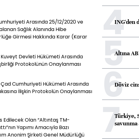
4
ING'den d
Cumhuriyeti Arasında 25/12/2020 ve
alanan Sağlık Alanında Hibe
5
rlüğe Girmesi Hakkında Karar (Karar
Altına AB
e Kuveyt Devleti Hükümeti Arasında
şbirliği Protokolünün Onaylanması
6
e Çad Cumhuriyeti Hükümeti Arasında
Döviz cins
Takasına İlişkin Protokolün Onaylanması
7
Türkiye, 
sis Edilecek Olan “Altıntaş TM-
savunma 
attı”nın Yapımı Amacıyla Bazı
tım Anonim Şirketi Genel Müdürlüğü