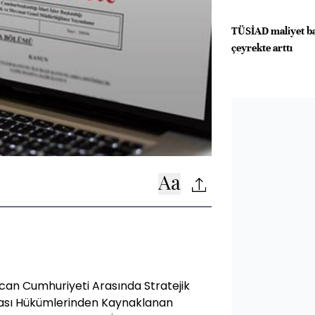
TÜSİAD maliyet ba
çeyrekte arttı
ycan Cumhuriyeti Arasında Stratejik
şması Hükümlerinden Kaynaklanan