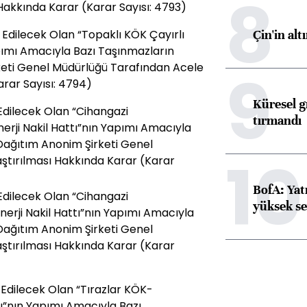
8
akkında Karar (Karar Sayısı: 4793)
Çin'in alt
is Edilecek Olan “Topaklı KÖK Çayırlı
apımı Amacıyla Bazı Taşınmazların
keti Genel Müdürlüğü Tarafından Acele
9
rar Sayısı: 4794)
Küresel gı
is Edilecek Olan “Cihangazi
tırmandı
rji Nakil Hattı”nın Yapımı Amacıyla
 Dağıtım Anonim Şirketi Genel
10
tırılması Hakkında Karar (Karar
BofA: Yatı
is Edilecek Olan “Cihangazi
yüksek se
erji Nakil Hattı”nın Yapımı Amacıyla
 Dağıtım Anonim Şirketi Genel
tırılması Hakkında Karar (Karar
is Edilecek Olan “Tırazlar KÖK-
tı”nın Yapımı Amacıyla Bazı