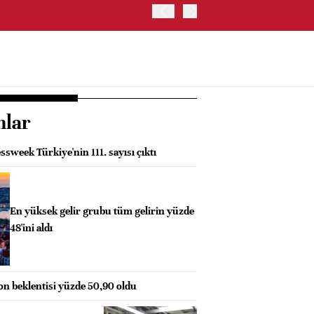
İŞ BANKASI, CAHİT ÇINAR
nlar
week Türkiye'nin 111. sayısı çıktı
En yüksek gelir grubu tüm gelirin yüzde
48'ini aldı
on beklentisi yüzde 50,90 oldu