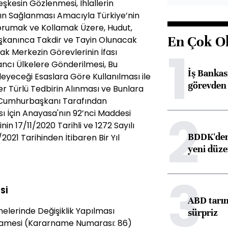
şkesin Gözlenmesi, İhlallerin
rın Sağlanması Amacıyla Türkiye’nin
 Korumak ve Kollamak Üzere, Hudut,
En Çok O
kanınca Takdir ve Tayin Olunacak
1
rtak Merkezin Görevlerinin İfası
cı Ülkelere Gönderilmesi, Bu
İş Banka
eyeceği Esaslara Göre Kullanılması ile
görevden 
Her Türlü Tedbirin Alınması ve Bunlara
Cumhurbaşkanı Tarafından
2
ı İçin Anayasa'nın 92’nci Maddesi
in 17/11/2020 Tarihli ve 1272 Sayılı
BDDK'den 
1/2021 Tarihinden İtibaren Bir Yıl
yeni düz
3
Sİ
ABD tarım
lerinde Değişiklik Yapılması
sürpriz
amesi (Kararname Numarası: 86)