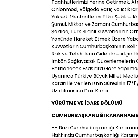
Taahhütlerimizi Yerine Getirmek, Ate
Önlenmesi, Bölgede Barış ve İstikra
Yüksek Menfaatlerini Etkili Şekilde
Şümul, Miktar ve Zamanı Cumhurbaş
Şekilde, Türk Silahlı Kuvvetlerinin O
Yönünde Hareket Etmek Üzere Yaban
Kuvvetlerin Cumhurbaşkanının Belirl
Risk ve Tehditlerin Giderilmesi İçin 
İmkân Sağlayacak Düzenlemelerin 
Belirlenecek Esaslara Göre Yapılmas
Uyarınca Türkiye Büyük Millet Meclisin
Kararı ile Verilen İznin Süresinin 17/1
Uzatılmasına Dair Karar
YÜRÜTME VE İDARE BÖLÜMÜ
CUMHURBAŞKANLIĞI KARARNAME
–– Bazı Cumhurbaşkanlığı Kararname
Hakkında Cumhurbaşkanlığı Kararn