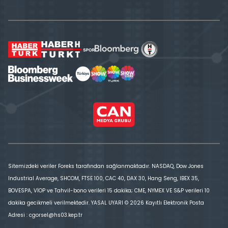
Sitemizdeki veriler Foreks tarafından sağlanmaktadır. NASDAQ, Dow Jones
Industrial Average, SHCOM, FTSE 100, CAC 40, DAX 30, Hang Seng, IBEX 35,
BOVESPA, VİOP ve Tahvil-bono verileri 15 dakika; CME, NYMEX VE S&P verileri 10
dakika gecikmeli verilmektedir. YASAL UYARI © 2026 Kayıtlı Elektronik Posta
Adresi : cgorsel@hs03.kep.tr