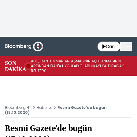
Canlı
ABD, İRAN-UMMAN ANLAŞMASININ AÇIKLANMASININ
AB
SON
ARDINDAN İRAN'A UYGULADIĞI ABLUKAYI KALDIRACAK -
GE
DAKİKA
REUTERS
UY
Bloomberg HT
Haberler
Resmi Gazete'de bugün
(15.10.2020)
Resmi Gazete'de bugün