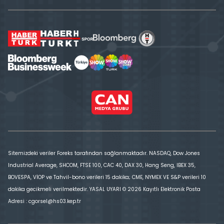
Sitemizdeki veriler Foreks tarafından sağlanmaktadır. NASDAQ, Dow Jones
Industrial Average, SHCOM, FTSE 100, CAC 40, DAX 30, Hang Seng, IBEX 35,
BOVESPA, VİOP ve Tahvil-bono verileri 15 dakika; CME, NYMEX VE S&P verileri 10
dakika gecikmeli verilmektedir. YASAL UYARI © 2026 Kayıtlı Elektronik Posta
Adresi : cgorsel@hs03.kep.tr