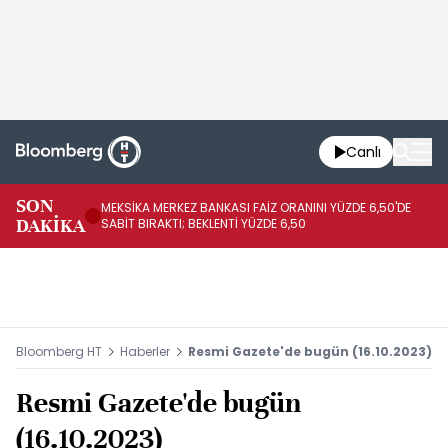
Canlı
SON
MEKSİKA MERKEZ BANKASI FAİZ ORANINI YÜZDE 6,50'DE
OY
DAKİKA
SABİT BIRAKTI; BEKLENTİ YÜZDE 6,50
AÇ
Bloomberg HT
Haberler
Resmi Gazete'de bugün (16.10.2023)
Resmi Gazete'de bugün
(16.10.2023)