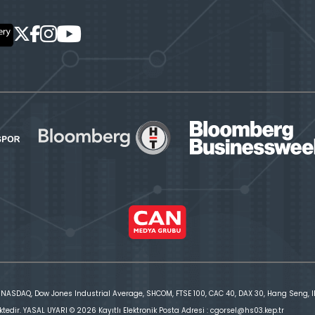
 NASDAQ, Dow Jones Industrial Average, SHCOM, FTSE 100, CAC 40, DAX 30, Hang Seng, IBE
ktedir. YASAL UYARI © 2026 Kayıtlı Elektronik Posta Adresi : cgorsel@hs03.kep.tr