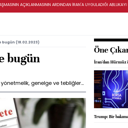
ŞMASININ AÇIKLANMASININ ARDINDAN İRAN'A UYGULADIĞI ABLUKAYI
 bugün (18.02.2023)
Öne Çıka
e bugün
İran'dan Hürmüz i
netmelik, genelge ve tebliğler...
Trump: Bir bakıma