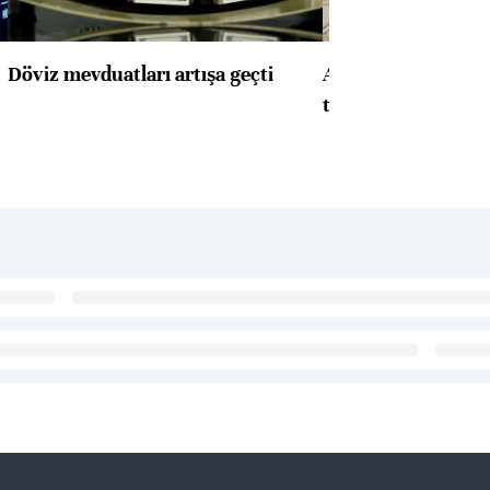
Döviz mevduatları artışa geçti
ABD'de konut başla
toparlandı