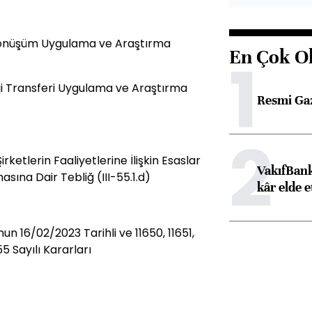
 Dönüşüm Uygulama ve Araştırma
En Çok O
1
ji Transferi Uygulama ve Araştırma
Resmi Ga
2
rketlerin Faaliyetlerine İlişkin Esaslar
VakıfBank
masına Dair Tebliğ (III-55.1.d)
kâr elde e
n 16/02/2023 Tarihli ve 11650, 11651,
655 Sayılı Kararları