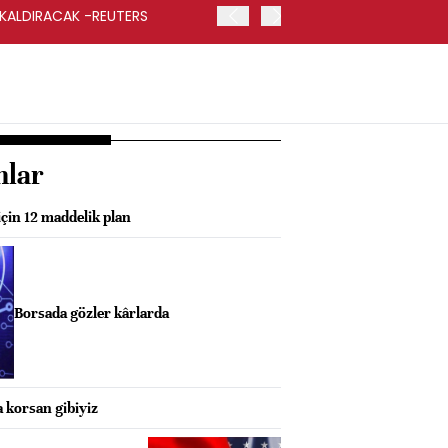
 KALDIRACAK -REUTERS
ABD DIŞİŞLERİ BAKANLIĞI
UYGULANACAK
nlar
çin 12 maddelik plan
Borsada gözler kârlarda
 korsan gibiyiz