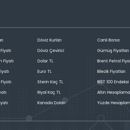
rı
Döviz Kurları
Canlı Borsa
Fiyatı
Döviz Çevirici
Gümüş Fiyatları
n Fiyatı
Dolar TL
Brent Petrol Fiya
iyatı
Euro TL
Bilezik Fiyatları
 Fiyatı
Sterin Kaç TL
BIST 100 Endeksi
yatı
Riyal Kaç TL
Altın Hesaplama
iyatı
Kanada Doları
Yüzde Hesapla