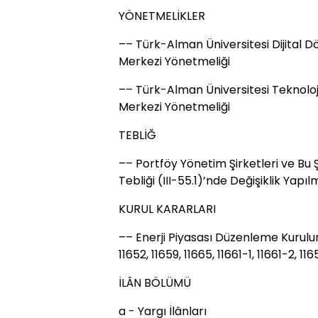
YÖNETMELİKLER
–– Türk-Alman Üniversitesi Dijital
Merkezi Yönetmeliği
–– Türk-Alman Üniversitesi Teknolo
Merkezi Yönetmeliği
TEBLİĞ
–– Portföy Yönetim Şirketleri ve Bu Şi
Tebliği (III-55.1)’nde Değişiklik Yapıl
KURUL KARARLARI
–– Enerji Piyasası Düzenleme Kurulunu
11652, 11659, 11665, 11661-1, 11661-2, 11
İLÂN BÖLÜMÜ
a - Yargı İlânları