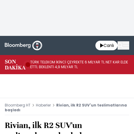
Canlı
SON
TÜRK TELEKOM İKİNCİ ÇEYREKTE 6 MİLYAR TL NET KAR ELDE
AB
DAKİKA
ETTİ; BEKLENTİ 4,9 MİLYAR TL
İR
Bloomberg HT
Haberler
Rivian, ilk R2 SUV'un teslimatlarına
başladı
Rivian, ilk R2 SUV'un