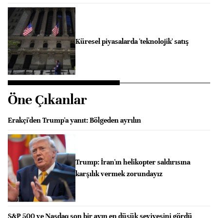
Küresel piyasalarda 'teknolojik' satış
Öne Çıkanlar
Erakçi'den Trump'a yanıt: Bölgeden ayrılın
Trump: İran'ın helikopter saldırısına
karşılık vermek zorundayız
S&P 500 ve Nasdaq son bir ayın en düşük seviyesini gördü