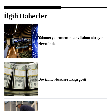
İlgili Haberler
Yabancı yatırımcının tahvil alımı altı ayın
zirvesinde
Döviz mevduatları artışa geçti