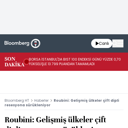
Canlı
SON
BORSA İSTANBUL'DA BIST 100 ENDEKSİ GÜNÜ YÜZDE 0,70
AB
DAKİKA
YÜKSELİŞLE 13.799 PUANDAN TAMAMLADI
AR
Bloomberg HT
Haberler
Roubini: Gelişmiş ülkeler çift dipli
resesyona sürükleniyor
Roubini: Gelişmiş ülkeler çift