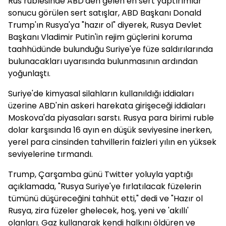
Rus rublesinde ABD'den gelen en sert yaptırımlar
sonucu görülen sert satışlar, ABD Başkanı Donald
Trump'ın Rusya'ya "hazır ol" diyerek, Rusya Devlet
Başkanı Vladimir Putin'in rejim güçlerini koruma
taahhüdünde bulunduğu Suriye'ye füze saldırılarında
bulunacakları uyarısında bulunmasının ardından
yoğunlaştı.
Suriye'de kimyasal silahların kullanıldığı iddiaları
üzerine ABD'nin askeri harekata girişeceği iddiaları
Moskova'da piyasaları sarstı. Rusya para birimi ruble
dolar karşısında 16 ayın en düşük seviyesine inerken,
yerel para cinsinden tahvillerin faizleri yılın en yüksek
seviyelerine tırmandı.
Trump, Çarşamba günü Twitter yoluyla yaptığı
açıklamada, "Rusya Suriye'ye fırlatılacak füzelerin
tümünü düşüreceğini tahhüt etti," dedi ve "Hazır ol
Rusya, zira füzeler ghelecek, hoş, yeni ve 'akıllı'
olanları. Gaz kullanarak kendi halkını öldüren ve