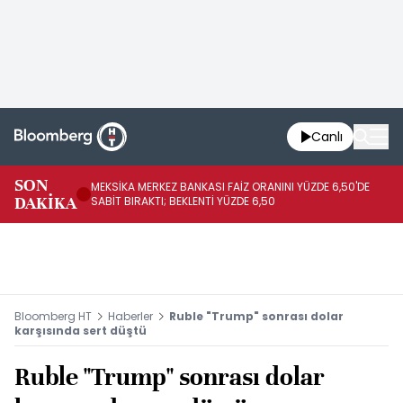
Canlı
SON
MEKSİKA MERKEZ BANKASI FAİZ ORANINI YÜZDE 6,50'DE
OY
DAKİKA
SABİT BIRAKTI; BEKLENTİ YÜZDE 6,50
AÇ
Bloomberg HT
Haberler
Ruble "Trump" sonrası dolar
karşısında sert düştü
Ruble "Trump" sonrası dolar