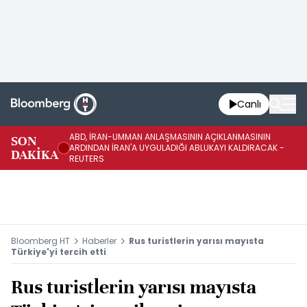
Canlı
ABD, İRAN-UMMAN ANLAŞMASININ AÇIKLANMASININ
AB
SON
ARDINDAN İRAN'A UYGULADIĞI ABLUKAYI KALDIRACAK -
GE
DAKİKA
REUTERS
UY
Bloomberg HT
Haberler
Rus turistlerin yarısı mayısta
Türkiye'yi tercih etti
Rus turistlerin yarısı mayısta