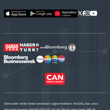
Sitemizdeki veriler Foreks tarafından sağlanmaktadır. NASDAQ, Dow Jones
Industrial Average, SHCOM, FTSE 100, CAC 40, DAX 30, Hang Seng, IBEX 35,