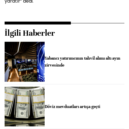
yaratır” dedi.
İlgili Haberler
Yabancı yatırımcının tahvil alımı altı ayın
zirvesinde
Döviz mevduatları artışa geçti