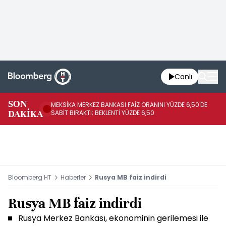
Canlı
SON
MEKSİKA MERKEZ BANKASI FAİZ ORANINI YÜZDE 6,50'DE
OY
DAKİKA
SABİT BIRAKTI; BEKLENTİ YÜZDE 6,50
AÇ
Bloomberg HT
Haberler
Rusya MB faiz indirdi
Rusya MB faiz indirdi
Rusya Merkez Bankası, ekonominin gerilemesi ile