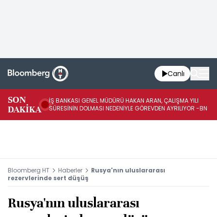
Canlı
SON
İŞ BANKASI GENEL MÜDÜRÜ HAKAN ARAN, ÇALIŞMA YILI
İŞ
DAKİKA
SÜRESİNİN DOLMASI NEDENİYLE GÖREVDEN AYRILIYOR -BN
AT
Bloomberg HT
Haberler
Rusya'nın uluslararası
rezervlerinde sert düşüş
Rusya'nın uluslararası