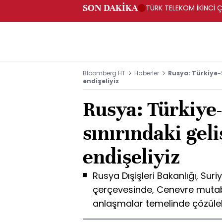
SON DAKİKA
TÜRK TELEKOM İKİNCİ Ç
Bloomberg HT
Haberler
Rusya: Türkiye-
endişeliyiz
Rusya: Türkiye
sınırındaki gel
endişeliyiz
Rusya Dışişleri Bakanlığı, Suri
çerçevesinde, Cenevre mutaba
anlaşmalar temelinde çözüle