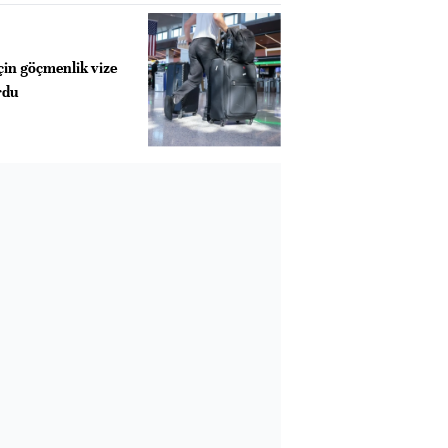
çin göçmenlik vize
rdu