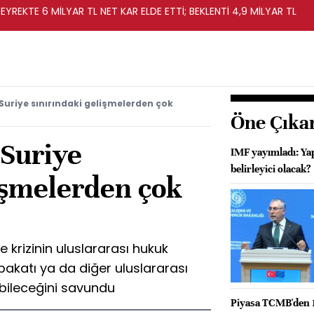
EYREKTE 6 MİLYAR TL NET KAR ELDE ETTİ; BEKLENTİ 4,9 MİLYAR TL
Suriye sınırındaki gelişmelerden çok
Öne Çıka
-Suriye
IMF yayımladı: Ya
belirleyici olacak?
işmelerden çok
ye krizinin uluslararası hukuk
katı ya da diğer uluslararası
bileceğini savundu
Piyasa TCMB'den 1