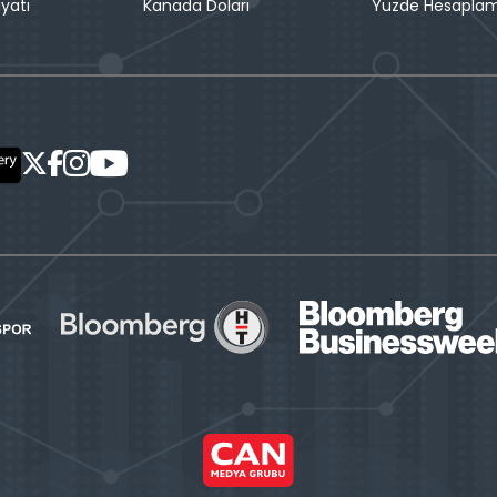
iyatı
Kanada Doları
Yüzde Hesapla