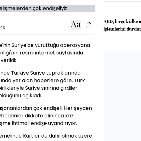
ABD, birçok ülke i
:40
işlemlerini durdu
ye'nin Suriye'de yürüttüğü operasyona
kanlığı'nın resmi internet sayfasında
erildi:
inde Türkiye Suriye topraklarında
sında yer alan haberlere göre, Türk
ikleriyle Suriye sınırına girdiler.
olduğunu açıkladı.
aşananlardan çok endişeli. Her şeyden
ybedenler dikkate alınınca kriz
me ihtimali endişe uyandırıyor.
 temelinde Kürtler de dahil olmak üzere