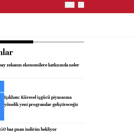
ABD HAZİNE BAKANLIĞI'NIN
nlar
pay zekanın ekonomilere katkısında neler
Işıkhan: Küresel işgücü piyasasına
yönelik yeni programlar geliştireceğiz
50 baz puan indirim bekliyor