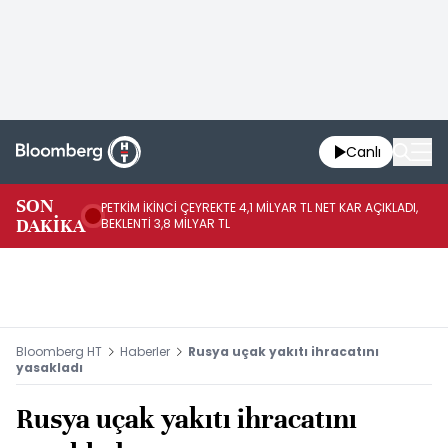
Canlı
SON
PETKİM İKİNCİ ÇEYREKTE 4,1 MİLYAR TL NET KAR AÇIKLADI,
İR
DAKİKA
BEKLENTİ 3,8 MİLYAR TL
UY
Bloomberg HT
Haberler
Rusya uçak yakıtı ihracatını
yasakladı
Rusya uçak yakıtı ihracatını