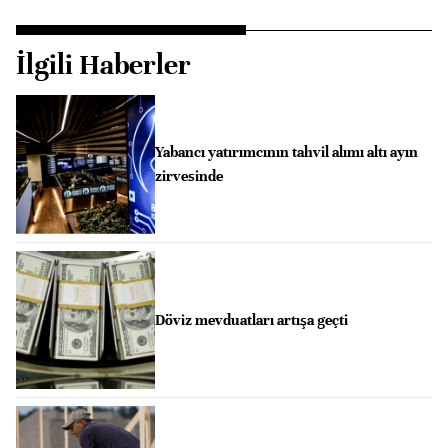
İlgili Haberler
Yabancı yatırımcının tahvil alımı altı ayın
zirvesinde
Döviz mevduatları artışa geçti