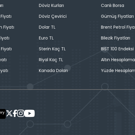
rı
Döviz Kurları
Canlı Borsa
Fiyatı
Döviz Çevirici
Gümüş Fiyatları
n Fiyatı
Dolar TL
Brent Petrol Fiya
iyatı
Euro TL
Bilezik Fiyatları
 Fiyatı
Sterin Kaç TL
BIST 100 Endeksi
yatı
Riyal Kaç TL
Altın Hesaplama
iyatı
Kanada Doları
Yüzde Hesapla