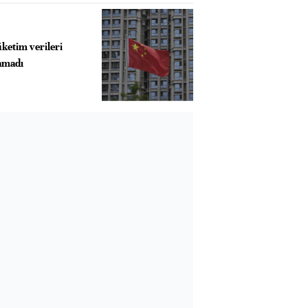
üketim verileri
lamadı