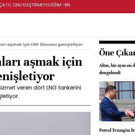
A İYİ, ONU ELEŞTİRMEYECEĞİM -BN
ları aşmak için LNG filosunu genişletiyor
Öne Çıka
ları aşmak için
Altın, bir ayın en
nişletiyor
dengelendi
met veren dört LNG tankerini
letiyor.
Petrol Trump'ın İr