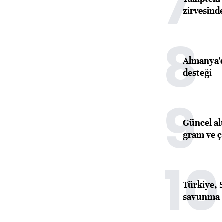
7
zirvesind
8
Almanya'd
desteği
9
Güncel al
gram ve ç
10
Türkiye, 
savunma 