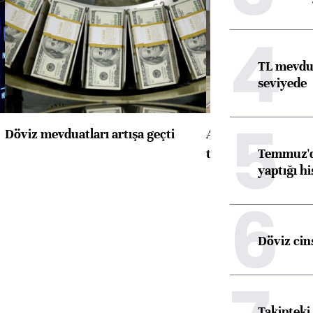
4
TL mevdua
seviyede
5
Döviz mevduatları artışa geçti
ABD'de konut başla
Temmuz'da
toparlandı
yaptığı hi
6
Döviz cins
Takipteki 