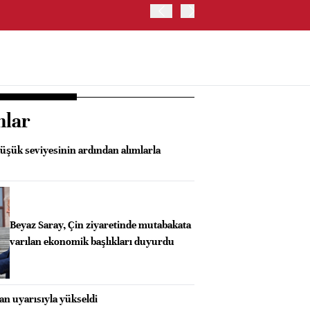
TRUMP: FAİZ ARTIRIMI 
nlar
 düşük seviyesinin ardından alımlarla
Beyaz Saray, Çin ziyaretinde mutabakata
varılan ekonomik başlıkları duyurdu
an uyarısıyla yükseldi