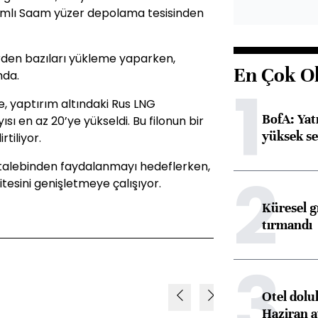
ımlı Saam yüzer depolama tesisinden
rden bazıları yükleme yaparken,
En Çok O
mda.
1
e, yaptırım altındaki Rus LNG
BofA: Yatı
sı en az 20’ye yükseldi. Bu filonun bir
yüksek se
tiliyor.
G talebinden faydalanmayı hedeflerken,
2
sitesini genişletmeye çalışıyor.
Küresel gı
tırmandı
3
Otel dolu
Haziran a