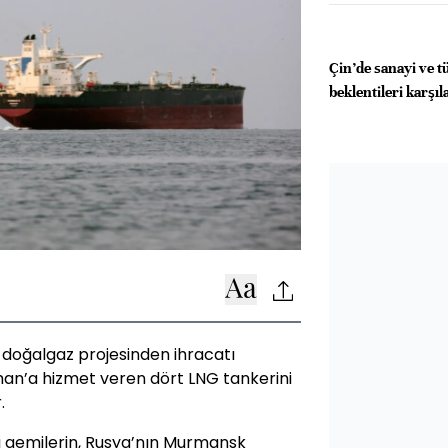
Çin’de sanayi ve t
beklentileri karşı
r doğalgaz projesinden ihracatı
n’a hizmet veren dört LNG tankerini
.
ı gemilerin, Rusya’nın Murmansk