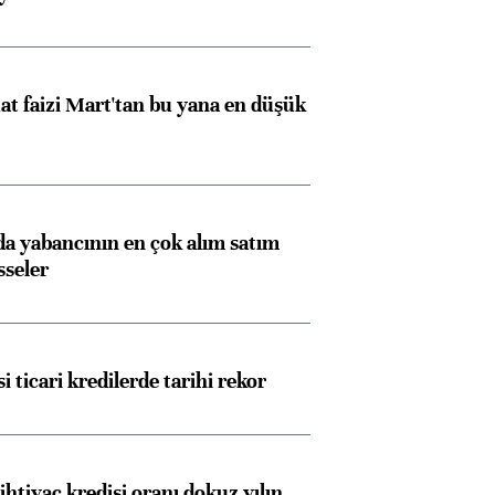
Almanya, Commerzbank
Ba
konusunda Unicredit ile
me
görüşmelere hazırlanıyor
t faizi Mart'tan bu yana en düşük
ngıçları
 yabancının en çok alım satım
sseler
i ticari kredilerde tarihi rekor
ihtiyaç kredisi oranı dokuz yılın