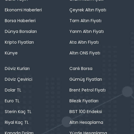
Ekonomi Haberleri
Çeyrek Altın Fiyatı
Borsa Haberleri
Tam Altın Fiyatı
Dünya Borsaları
Yarım Altın Fiyatı
Kripto Fiyatları
Ata Altın Fiyatı
Künye
Altın ONS Fiyatı
Döviz Kurları
Canlı Borsa
Döviz Çevirici
Gümüş Fiyatları
Dolar TL
Brent Petrol Fiyatı
Euro TL
Bilezik Fiyatları
Sterin Kaç TL
BIST 100 Endeksi
Riyal Kaç TL
Altın Hesaplama
Kanada Doları
Yüzde Hesaplama