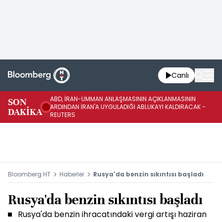
Canlı
ABD, İRAN-UMMAN ANLAŞMASININ AÇIKLANMASININ
AB
SON
ARDINDAN İRAN'A UYGULADIĞI ABLUKAYI KALDIRACAK -
GE
DAKİKA
REUTERS
UY
Bloomberg HT
Haberler
Rusya'da benzin sıkıntısı başladı
Rusya'da benzin sıkıntısı başladı
Rusya'da benzin ihracatındaki vergi artışı haziran