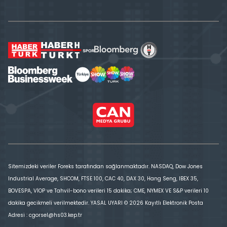
Sitemizdeki veriler Foreks tarafından sağlanmaktadır. NASDAQ, Dow Jones
Industrial Average, SHCOM, FTSE 100, CAC 40, DAX 30, Hang Seng, IBEX 35,
BOVESPA, VİOP ve Tahvil-bono verileri 15 dakika; CME, NYMEX VE S&P verileri 10
dakika gecikmeli verilmektedir. YASAL UYARI © 2026 Kayıtlı Elektronik Posta
Adresi : cgorsel@hs03.kep.tr