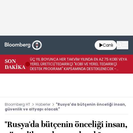
Canlı
ÜÇ YIL BOYUNCA HER TAKVİM YILINDA EN AZ 75 KOBİ VEYA
İŞ
SON
YEREL ÜRETİCİ/TEDARİKÇİ "KOBİ VE YEREL TEDARİKÇİ
ED
DAKİKA
DESTEK PROGRAMI" KAPSAMINDA DESTEKLENECEK -
A1
REKABET KURUMU
K
Bloomberg HT
Haberler
"Rusya'da bütçenin önceliği insan,
güvenlik ve altyapı olacak"
"Rusya'da bütçenin önceliği insan,