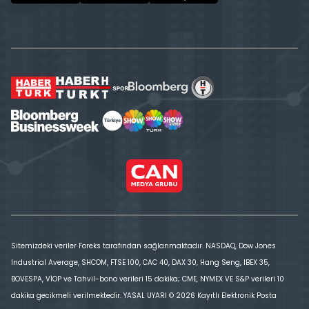
Sitemizdeki veriler Foreks tarafından sağlanmaktadır. NASDAQ, Dow Jones
Industrial Average, SHCOM, FTSE 100, CAC 40, DAX 30, Hang Seng, IBEX 35,
BOVESPA, VİOP ve Tahvil-bono verileri 15 dakika; CME, NYMEX VE S&P verileri 10
dakika gecikmeli verilmektedir. YASAL UYARI © 2026 Kayıtlı Elektronik Posta