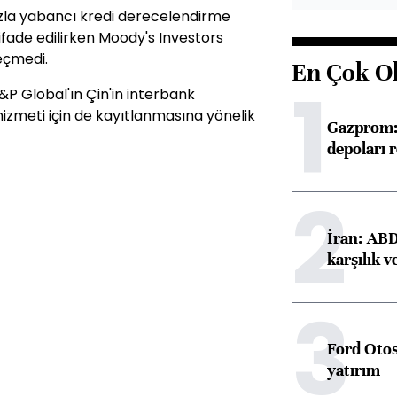
zla yabancı kredi derecelendirme
ifade edilirken Moody's Investors
geçmedi.
En Çok O
1
P Global'ın Çin'in interbank
izmeti için de kayıtlanmasına yönelik
Gazprom: 
depoları 
2
İran: ABD 
karşılık v
3
Ford Otos
yatırım