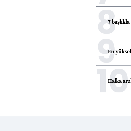
8
7 başlıkla
9
En yüksek
10
Halka arz