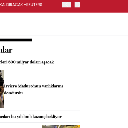
 KALDIRACAK -REUTERS
ABD DIŞİŞLERİ BAKANLIĞI
UYGULANACAK
nlar
rleri 600 milyar doları aşacak
İsviçre Maduro'nun varlıklarını
dondurdu
cıları bu yıl ılımlı kazanç bekliyor