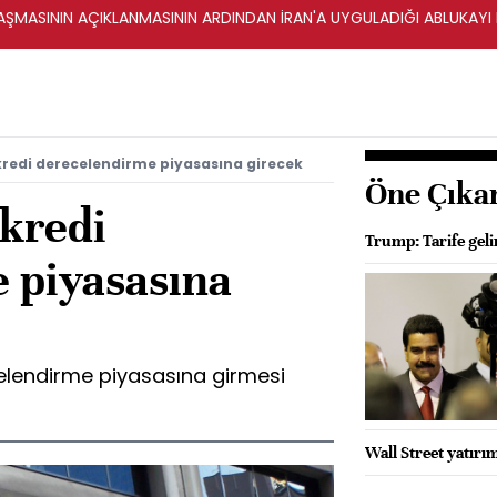
ŞMASININ AÇIKLANMASININ ARDINDAN İRAN'A UYGULADIĞI ABLUKAYI
kredi derecelendirme piyasasına girecek
Öne Çıka
 kredi
Trump: Tarife geli
 piyasasına
celendirme piyasasına girmesi
Wall Street yatırım