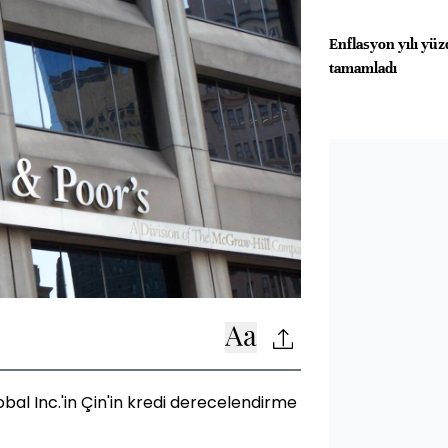
Enflasyon yılı yüz
tamamladı
al Inc.'in Çin'in kredi derecelendirme