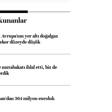
kunanlar
Avrupa'nın yer altı doğalgaz
rekor düzeyde düşük
mutabakatı ihlal etti, biz de
erdik
an'dan 364 milyon euroluk