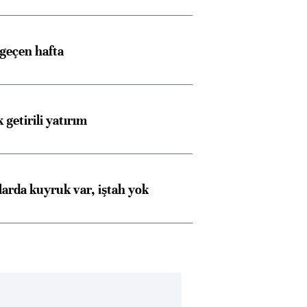
 geçen hafta
 getirili yatırım
larda kuyruk var, iştah yok