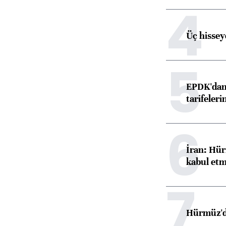
4
Üç hisseye
5
EPDK'dan 
tarifeleri
6
İran: Hür
kabul etm
7
Hürmüz'de