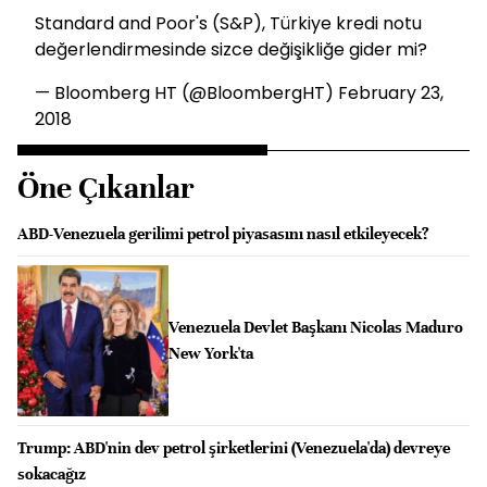
Standard and Poor's (S&P), Türkiye kredi notu
değerlendirmesinde sizce değişikliğe gider mi?
— Bloomberg HT (@BloombergHT)
February 23,
2018
Öne Çıkanlar
ABD-Venezuela gerilimi petrol piyasasını nasıl etkileyecek?
Venezuela Devlet Başkanı Nicolas Maduro
New York'ta
Trump: ABD'nin dev petrol şirketlerini (Venezuela'da) devreye
sokacağız