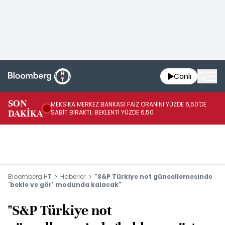
Canlı
SON
MEKSİKA MERKEZ BANKASI FAİZ ORANINI YÜZDE 6,50'DE
OY
DAKİKA
SABİT BIRAKTI; BEKLENTİ YÜZDE 6,50
AÇ
Bloomberg HT
Haberler
"S&P Türkiye not güncellemesinde
'bekle ve gör' modunda kalacak"
"S&P Türkiye not