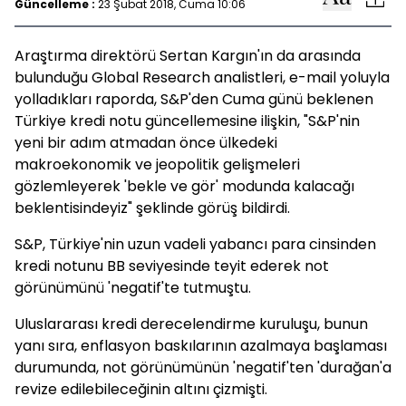
Güncelleme :
23 Şubat 2018, Cuma 10:06
Araştırma direktörü Sertan Kargın'ın da arasında
bulunduğu Global Research analistleri, e-mail yoluyla
yolladıkları raporda, S&P'den Cuma günü beklenen
Türkiye kredi notu güncellemesine ilişkin, "S&P'nin
yeni bir adım atmadan önce ülkedeki
makroekonomik ve jeopolitik gelişmeleri
gözlemleyerek 'bekle ve gör' modunda kalacağı
beklentisindeyiz" şeklinde görüş bildirdi.
S&P, Türkiye'nin uzun vadeli yabancı para cinsinden
kredi notunu BB seviyesinde teyit ederek not
görünümünü 'negatif'te tutmuştu.
Uluslararası kredi derecelendirme kuruluşu, bunun
yanı sıra, enflasyon baskılarının azalmaya başlaması
durumunda, not görünümünün 'negatif'ten 'durağan'a
revize edilebileceğinin altını çizmişti.