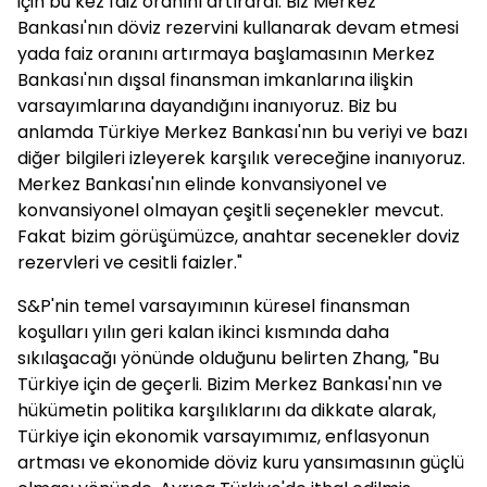
için bu kez faiz oranını artırardı. Biz Merkez
Bankası'nın döviz rezervini kullanarak devam etmesi
yada faiz oranını artırmaya başlamasının Merkez
Bankası'nın dışsal finansman imkanlarına ilişkin
varsayımlarına dayandığını inanıyoruz. Biz bu
anlamda Türkiye Merkez Bankası'nın bu veriyi ve bazı
diğer bilgileri izleyerek karşılık vereceğine inanıyoruz.
Merkez Bankası'nın elinde konvansiyonel ve
konvansiyonel olmayan çeşitli seçenekler mevcut.
Fakat bizim görüşümüzce, anahtar secenekler doviz
rezervleri ve cesitli faizler."
S&P'nin temel varsayımının küresel finansman
koşulları yılın geri kalan ikinci kısmında daha
sıkılaşacağı yönünde olduğunu belirten Zhang, "Bu
Türkiye için de geçerli. Bizim Merkez Bankası'nın ve
hükümetin politika karşılıklarını da dikkate alarak,
Türkiye için ekonomik varsayımımız, enflasyonun
artması ve ekonomide döviz kuru yansımasının güçlü