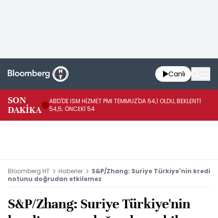
Canlı
SON
ABD'DE ISM HİZMET PMI TEMMUZ'DA 54,1 OLDU, BEKLENTİ
AB
DAKİKA
54,5; ÖNCEKİ 54
ÖN
Bloomberg HT
Haberler
S&P/Zhang: Suriye Türkiye'nin kredi
notunu doğrudan etkilemez
S&P/Zhang: Suriye Türkiye'nin