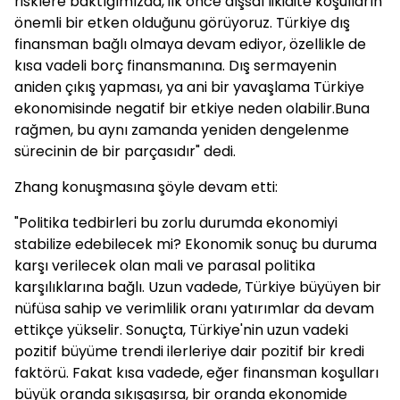
risklere baktığımızda, ilk önce dışsal likidite koşulların
önemli bir etken olduğunu görüyoruz. Türkiye dış
finansman bağlı olmaya devam ediyor, özellikle de
kısa vadeli borç finansmanına. Dış sermayenin
aniden çıkış yapması, ya ani bir yavaşlama Türkiye
ekonomisinde negatif bir etkiye neden olabilir.Buna
rağmen, bu aynı zamanda yeniden dengelenme
sürecinin de bir parçasıdır" dedi.
Zhang konuşmasına şöyle devam etti:
"Politika tedbirleri bu zorlu durumda ekonomiyi
stabilize edebilecek mi? Ekonomik sonuç bu duruma
karşı verilecek olan mali ve parasal politika
karşılıklarına bağlı. Uzun vadede, Türkiye büyüyen bir
nüfüsa sahip ve verimlilik oranı yatırımlar da devam
ettikçe yükselir. Sonuçta, Türkiye'nin uzun vadeki
pozitif büyüme trendi ilerleriye dair pozitif bir kredi
faktörü. Fakat kısa vadede, eğer finansman koşulları
büyük oranda sıkışaşırsa, bir oranda ekonomide