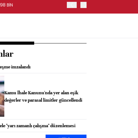
98 BİN
FED BAŞKANI WARSH, PİYA
nlar
leşme imzalandı
Kamu İhale Kanunu'nda yer alan eşik
değerler ve parasal limitler güncellendi
ele "yarı zamanlı çalışma" düzenlemesi