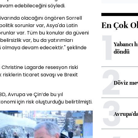
evam edebileceğini söyledi.
ivarında olacağını öngören Sorrell
En Çok O
politik sorunlar var, Asya'da Latin
1
runlar var. Tüm bu konular da güveni
 belirsizlik var, bu da yatırımları
Yabancı h
ü olmaya devam edecektir." şeklinde
döndü
2
Christine Lagarde resesyon riski
risklerin ticaret savaşı ve Brexit
Döviz mev
3
D, Avrupa ve Çin’de bu yıl
mi için risk oluşturduğu belirtilmişti.
Avrupa'da