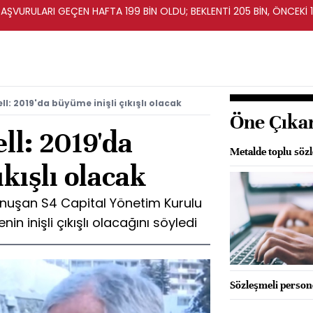
BAŞVURULARI GEÇEN HAFTA 199 BİN OLDU; BEKLENTİ 205 BİN, ÖNCEKİ 1
ll: 2019'da büyüme inişli çıkışlı olacak
Öne Çıka
ll: 2019'da
Metalde toplu söz
kışlı olacak
nuşan S4 Capital Yönetim Kurulu
n inişli çıkışlı olacağını söyledi
Sözleşmeli person