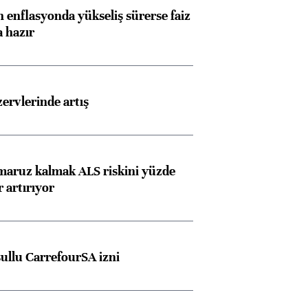
 enflasyonda yükseliş sürerse faiz
a hazır
rvlerinde artış
 maruz kalmak ALS riskini yüzde
 artırıyor
şullu CarrefourSA izni