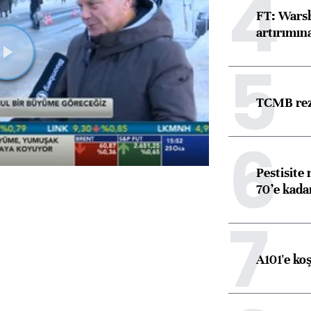
4
FT: Warsh
artırımın
5
Videoyu
Oynat
TCMB reze
6
Pestisite
70’e kadar
7
A101'e ko