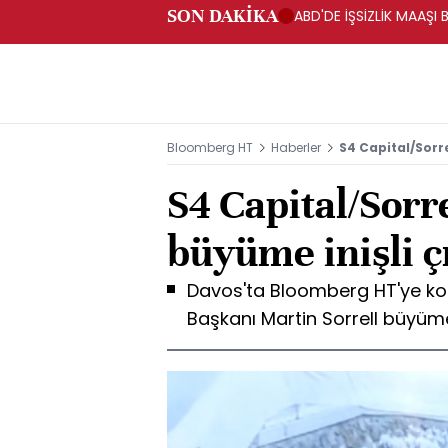
SON DAKİKA
ABD'DE İŞSİZLİK MAAŞI 
Bloomberg HT
Haberler
S4 Capital/Sorre
S4 Capital/Sorre
büyüme inişli çı
Davos'ta Bloomberg HT'ye ko
Başkanı Martin Sorrell büyümeni