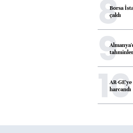
8
Borsa İst
çaldı
9
Almanya'd
tahminler
10
AR-GE'ye 
harcandı