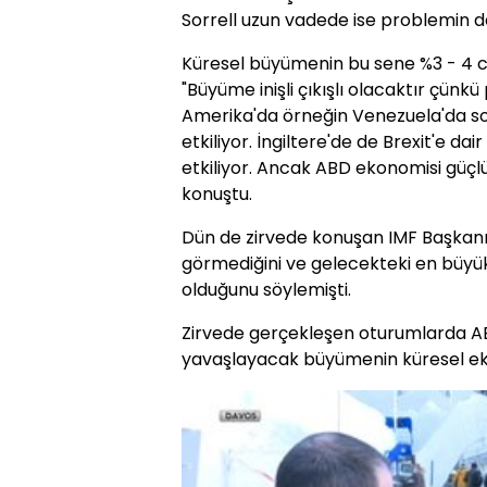
Sorrell uzun vadede ise problemin d
Küresel büyümenin bu sene %3 - 4 c
"Büyüme inişli çıkışlı olacaktır çünkü 
Amerika'da örneğin Venezuela'da so
etkiliyor. İngiltere'de de Brexit'e dair
etkiliyor. Ancak ABD ekonomisi güçl
konuştu.
Dün de zirvede konuşan IMF Başkanı 
görmediğini ve gelecekteki en büyük 
olduğunu söylemişti.
Zirvede gerçekleşen oturumlarda AB
yavaşlayacak büyümenin küresel ekono