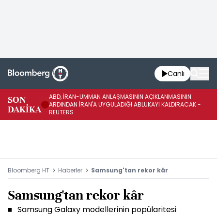
Canlı
ABD, İRAN-UMMAN ANLAŞMASININ AÇIKLANMASININ
AB
SON
ARDINDAN İRAN'A UYGULADIĞI ABLUKAYI KALDIRACAK -
GE
DAKİKA
REUTERS
UY
Bloomberg HT
Haberler
Samsung'tan rekor kâr
Samsung'tan rekor kâr
Samsung Galaxy modellerinin popülaritesi