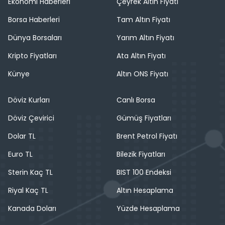
Ekonomi Haberleri
Çeyrek Altın Fiyatı
Borsa Haberleri
Tam Altın Fiyatı
Dünya Borsaları
Yarım Altın Fiyatı
Kripto Fiyatları
Ata Altın Fiyatı
Künye
Altın ONS Fiyatı
Döviz Kurları
Canlı Borsa
Döviz Çevirici
Gümüş Fiyatları
Dolar TL
Brent Petrol Fiyatı
Euro TL
Bilezik Fiyatları
Sterin Kaç TL
BIST 100 Endeksi
Riyal Kaç TL
Altın Hesaplama
Kanada Doları
Yüzde Hesaplama