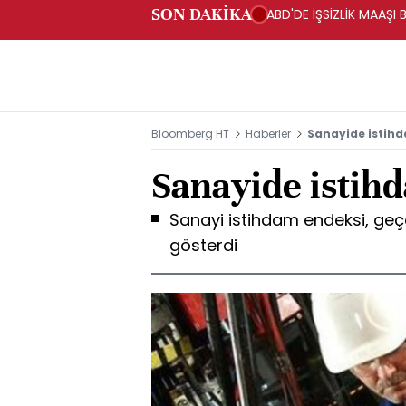
SON DAKİKA
ABD'DE İŞSİZLİK MAAŞI 
Bloomberg HT
Haberler
Sanayide istihd
Sanayide istihd
Sanayi istihdam endeksi, geçe
gösterdi