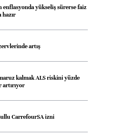
 enflasyonda yükseliş sürerse faiz
a hazır
rvlerinde artış
 maruz kalmak ALS riskini yüzde
 artırıyor
şullu CarrefourSA izni