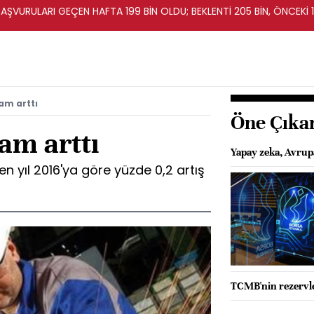
BAŞVURULARI GEÇEN HAFTA 199 BİN OLDU; BEKLENTİ 205 BİN, ÖNCEKİ 1
am arttı
Öne Çıka
am arttı
Yapay zeka, Avrupa
n yıl 2016'ya göre yüzde 0,2 artış
TCMB'nin rezervle