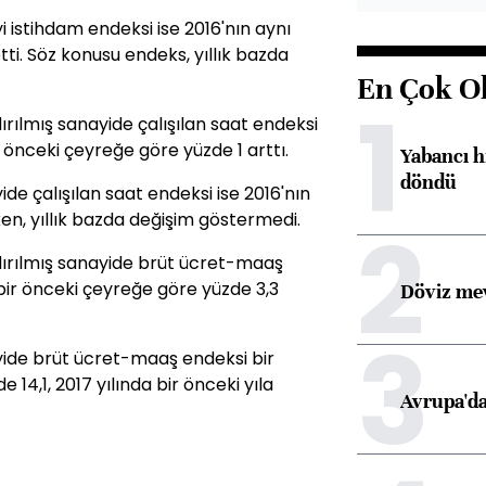
i istihdam endeksi ise 2016'nın aynı
tti. Söz konusu endeks, yıllık bazda
En Çok O
1
rılmış sanayide çalışılan saat endeksi
 önceki çeyreğe göre yüzde 1 arttı.
Yabancı h
döndü
de çalışılan saat endeksi ise 2016'nın
en, yıllık bazda değişim göstermedi.
2
dırılmış sanayide brüt ücret-maaş
bir önceki çeyreğe göre yüzde 3,3
Döviz mev
3
yide brüt ücret-maaş endeksi bir
 14,1, 2017 yılında bir önceki yıla
Avrupa'da