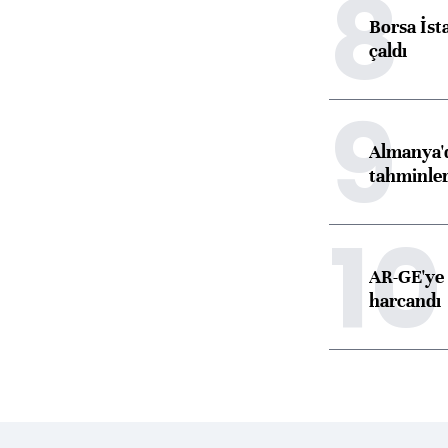
8
Borsa İst
çaldı
9
Almanya'd
tahminler
10
AR-GE'ye 
harcandı