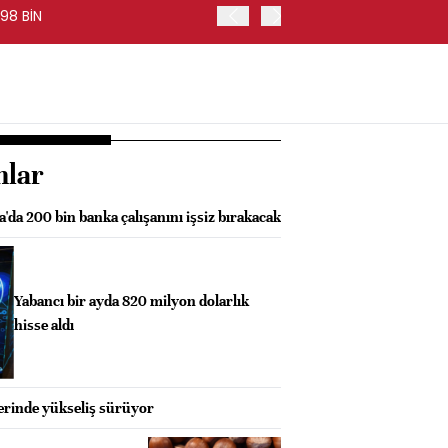
98 BİN
FED BAŞKANI WARSH, PİYA
nlar
'da 200 bin banka çalışanını işsiz bırakacak
Yabancı bir ayda 820 milyon dolarlık
hisse aldı
rinde yükseliş sürüyor