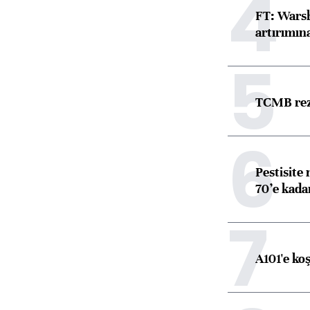
4
FT: Warsh
artırımın
5
TCMB reze
6
Pestisite
70’e kadar
7
A101'e ko