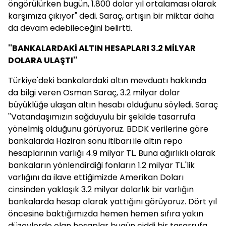
öngörülürken bugün, 1.800 dolar yıl ortalaması olarak
karşımıza çıkıyor" dedi. Saraç, artışın bir miktar daha
da devam edebileceğini belirtti.
''BANKALARDAKİ ALTIN HESAPLARI 3.2 MİLYAR
DOLARA ULAŞTI''
Türkiye'deki bankalardaki altın mevduatı hakkında
da bilgi veren Osman Saraç, 3.2 milyar dolar
büyüklüğe ulaşan altın hesabı olduğunu söyledi. Saraç
''Vatandaşımızın sağduyulu bir şekilde tasarrufa
yönelmiş olduğunu görüyoruz. BDDK verilerine göre
bankalarda Haziran sonu itibarı ile altın repo
hesaplarının varlığı 4.9 milyar TL. Buna ağırlıklı olarak
bankaların yönlendirdiği fonların 1.2 milyar TL.'lik
varlığını da ilave ettiğimizde Amerikan Doları
cinsinden yaklaşık 3.2 milyar dolarlık bir varlığın
bankalarda hesap olarak yattığını görüyoruz. Dört yıl
öncesine baktığımızda hemen hemen sıfıra yakın
düzeylerde olan hesaplar bugün ciddi bir tasarrufa