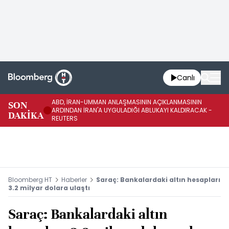
Canlı
ABD, İRAN-UMMAN ANLAŞMASININ AÇIKLANMASININ
AB
SON
ARDINDAN İRAN'A UYGULADIĞI ABLUKAYI KALDIRACAK -
GE
DAKİKA
REUTERS
UY
Bloomberg HT
Haberler
Saraç: Bankalardaki altın hesapları
3.2 milyar dolara ulaştı
Saraç: Bankalardaki altın