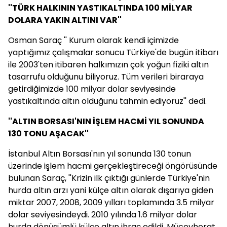
''TÜRK HALKININ YASTIKALTINDA 100 MİLYAR
DOLARA YAKIN ALTINI VAR''
Osman Saraç '' Kurum olarak kendi içimizde
yaptığımız çalışmalar sonucu Türkiye'de bugün itibarı
ile 2003'ten itibaren halkımızın çok yoğun fiziki altın
tasarrufu olduğunu biliyoruz. Tüm verileri biraraya
getirdiğimizde 100 milyar dolar seviyesinde
yastıkaltında altın olduğunu tahmin ediyoruz'' dedi.
''ALTIN BORSASI'NIN İŞLEM HACMİ YIL SONUNDA
130 TONU AŞACAK''
İstanbul Altın Borsası'nın yıl sonunda 130 tonun
üzerinde işlem hacmi gerçekleştireceği öngörüsünde
bulunan Saraç, ''Krizin ilk çıktığı günlerde Türkiye'nin
hurda altın arzı yani külçe altın olarak dışarıya giden
miktar 2007, 2008, 2009 yılları toplamında 3.5 milyar
dolar seviyesindeydi. 2010 yılında 1.6 milyar dolar
hurda dönüşümlü külçe altın ihraç edildi. Mücevherat