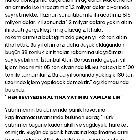
anlamında ise ihracatımız 1.2 milyar dolar civarında
seyretmekte. Haziran sonu itibarı ile ihracatımız 815
milyon dolar. Yıl sonunda 1.2 milyar dolara yakın altın
ihracatı gerçekleştirmiş olacağız. İthalat
rakamlarımıza baktığımızda geçen yıl 42 ton altın
ithal ettik. Bu yıl altın arzı daha düşük olduğundan
bugün 38 tonluk bir ithalat rakamına ulaştığımızı
söyleyebilirim. İstanbul Altın Borsası'nda geçen yıl
işlem hacmimiz 95 ton civarında idi. Bu haftayı biz 100
ton ile tamamlarız. Bu da yıl sonunda yaklaşık 130 ton
üzerinde işlem yapılacak demektir.'' açıklamasında
bulundu.
''HER SEVİYEDEN ALTINA YATIRIM YAPILABİLİR''
Yatırımcının bu dönemde panik havasına
kapılmaması uyarısında bulunan Saraç ''Türk
yatırımcı bugüne kadar akıllı ve sağduyulu hareket
etmiştir. Bugün de panik havasına kapılmamalarını
tavsiye ederim. Altın ile ilgili her seviyeden yatırım