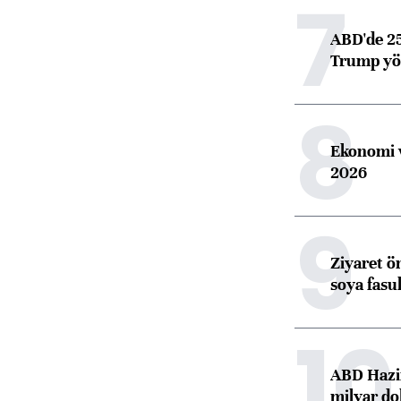
7
ABD'de 25
Trump yön
8
Ekonomi v
2026
9
Ziyaret ö
soya fasul
10
ABD Hazi
milyar do