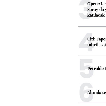
3
OpenAI, 
Saray’da 
katılacak
4
Citi: Jap
tahvili s
5
Petrolde
6
Altında t