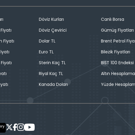
rı
Döviz Kurları
Canlı Borsa
Fiyatı
Döviz Çevirici
Gümüş Fiyatları
n Fiyatı
Dolar TL
Brent Petrol Fiya
iyatı
Euro TL
Bilezik Fiyatları
 Fiyatı
Sterin Kaç TL
BIST 100 Endeksi
yatı
Riyal Kaç TL
Altın Hesaplama
iyatı
Kanada Doları
Yüzde Hesapla