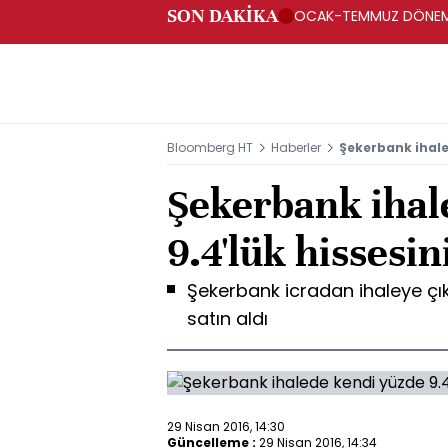
SON DAKİKA
OCAK-TEMMUZ DÖNEMİND
GERÇEKLEŞTİ -ODMD
Bloomberg HT
Haberler
Şekerbank ihaled
Şekerbank ihal
9.4'lük hissesin
Şekerbank icradan ihaleye çıka
satın aldı
29 Nisan 2016, 14:30
Güncelleme :
29 Nisan 2016, 14:34