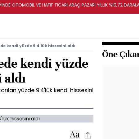
E OTOMOBİL VE HAFİF TİCARİ ARAÇ PAZARI YILLIK %10,72 DARAL
e kendi yüzde 9.4'lük hissesini aldı
Öne Çıka
ede kendi yüzde
i aldı
rılan yüzde 9.4'lük kendi hissesini