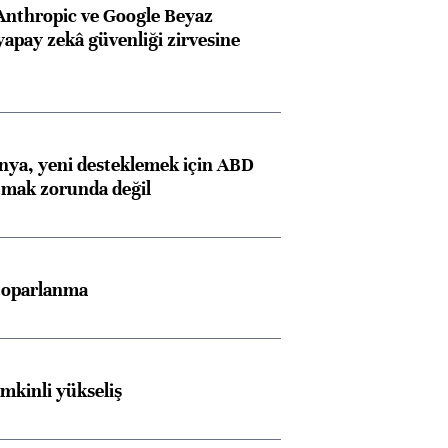
Anthropic ve Google Beyaz
yapay zekâ güvenliği zirvesine
onya, yeni desteklemek için ABD
atmak zorunda değil
 toparlanma
emkinli yükseliş