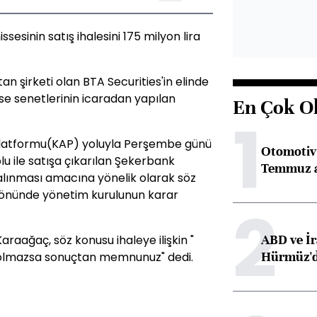
sesinin satış ihalesini 175 milyon lira
 şirketi olan BTA Securities'in elinde
se senetlerinin icaradan yapılan
En Çok O
1
latformu(KAP) yoluyla Perşembe günü
Otomotiv 
lu ile satışa çıkarılan Şekerbank
Temmuz 
 alınması amacına yönelik olarak söz
yönünde yönetim kurulunun karar
2
ABD ve İr
raağaç, söz konusu ihaleye ilişkin "
Hürmüz'dek
ik olmazsa sonuçtan memnunuz" dedi.