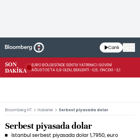
Canlı
SON
EURO BÖLGESİ'NDE SENTIX YATIRIMCI GÜVENİ
İR
DAKİKA
AĞUSTOS'TA 0,9 OLDU, BEKLENTİ -0,5; ÖNCEKİ -3,1
DE
Bloomberg HT
Haberler
Serbest piyasada dolar
Serbest piyasada dolar
İstanbul serbest piyasada dolar 1,7950, euro